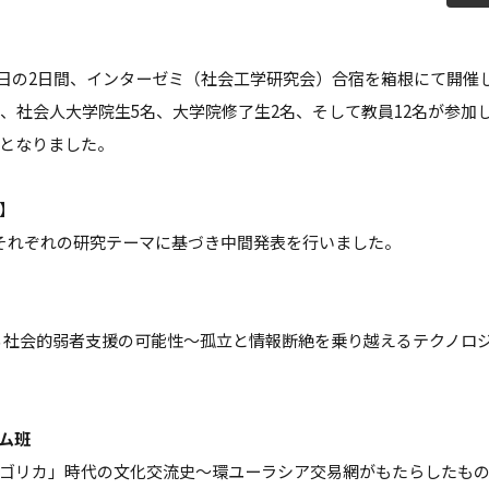
教員紹介
自己
育プログラム
経営情報学部 科目等履修生・聴講生
日・26日の2日間、インターゼミ（社会工学研究会）合宿を箱根にて開
情報公開
学生
名、社会人大学院生5名、大学院修了生2名、そして教員12名が参加
となりました。
補助金採択状況
ご寄
大学案内・広報誌
学長
】
それぞれの研究テーマに基づき中間発表を行いました。
学校法人田村学園概要
理事
学園歌
よる社会的弱者支援の可能性～孤立と情報断絶を乗り越えるテクノロ
ム班
ゴリカ」時代の文化交流史～環ユーラシア交易網がもたらしたも