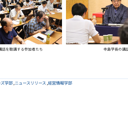
講話を聴講する参加者たち
寺島学長の講
ーズ学部
,
ニュースリリース
,
経営情報学部