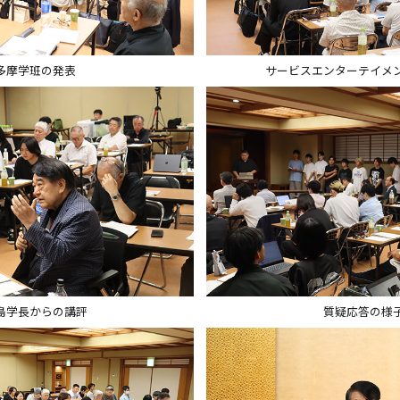
多摩学班の発表
サービスエンターテイメ
島学長からの講評
質疑応答の様