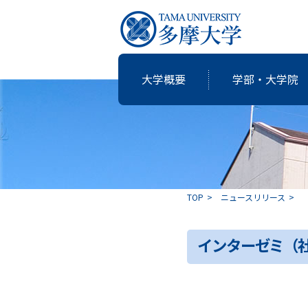
大学概要
学部・大学院
研究・教育
国際交流
就職支援
図書館
大学概要
学部・大学院
TOP
ニュースリリース
共同研究
卒業生の志
インターゼミ（
アクティブ・ラーニングの多摩大
個性・特色「現代の志塾」
教育・研究推進センター運営委
沿革
教職課程