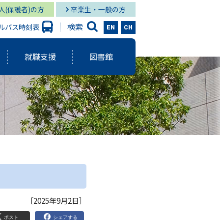
人(保護者)の方
卒業生・一般の方
検索
ルバス時刻表
EN
CH
就職支援
図書館
大学出版会
ーバルスタディーズ学部
情報学部 就職状況
キャンパス図書館
グローバル
と研究に関する報告書
ーバルスタディーズ学部 就職状況
キャンパス メディア・サービス
スタディーズ学部
使命・目的
サロン
aculty Development）
シー
［2025年9月2日］
ジメント体制
院MBAコース
ポスト
シェアする