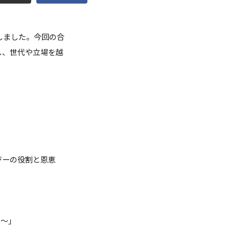
点検
催しました。今回の合
調査・VOICE報告
し、世代や立場を越
付のお願い
室
長挨拶
ジーの役割と恩恵
の～」