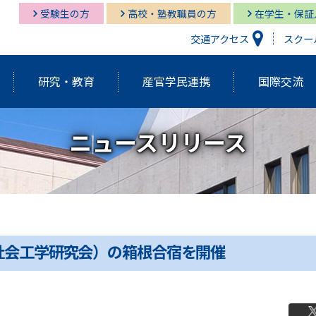
受験生の方
高校・塾教職員の方
在学生・保証
交通アクセス
スクー
研究・教育
産官学民連携
国際交流
ニュースリリース
研究開発機構
経営情報学部
経営情報学部
多摩キャンパス図書館
多摩
グロ
経営
湘南
経営情報学部
研究紀要（Tama蔵）
国際交流センター
グローバルスタディーズ学部
多摩キャンパス メディア・サービス
教育
グロ
湘南
学長挨拶・紹介
建学の精神・基本理念
外部資金獲得関連情報
研究
社会工学研究会）の箱根合宿を開催
アクティブ・ラーニング発表祭
FD（F
アジアダイナミズム
ポリ
員
歴代学長紹介
マネ
ゼミの多摩大
大学