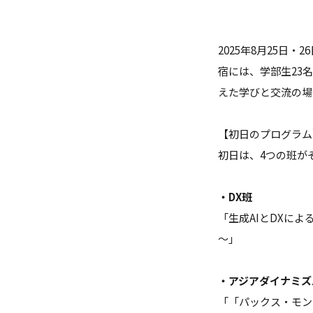
ガバナンス・コード
数理・データサイエンス・AI教
2025年8月25
ハラスメント防止
宿には、学部生23
えた学びと交流の場
その他の取り組み
施設紹介
【初日のプログラム
初日は、4つの班が
IR推進室
・DX班
多摩大ブランド
「生成AIとDXに
～」
・アジアダイナミズ
「「パックス・モン