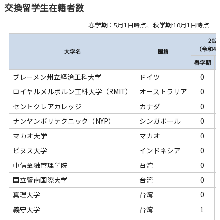
交換留学生在籍者数
春学期：5月1日時点、秋学期:10月1日時点
202
（令和4
大学名
国籍
春学期
ブレーメン州立経済工科大学
ドイツ
0
ロイヤルメルボルン工科大学（RMIT）
オーストラリア
0
セントクレアカレッジ
カナダ
0
ナンヤンポリテクニック（NYP）
シンガポール
0
マカオ大学
マカオ
0
ビヌス大学
インドネシア
0
中信金融管理学院
台湾
0
国立曁南国際大学
台湾
0
真理大学
台湾
0
義守大学
台湾
1