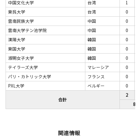
中国文化大学
台湾
1
東呉大学
台湾
0
雲南民族大学
中国
0
雲南大学テン池学院
中国
0
漢陽大学
韓国
0
東国大学
韓国
0
淑明女子大学
韓国
0
テイラーズ大学
マレーシア
0
パリ・カトリック大学
フランス
0
PXL大学
ベルギー
0
2
合計
8
関連情報