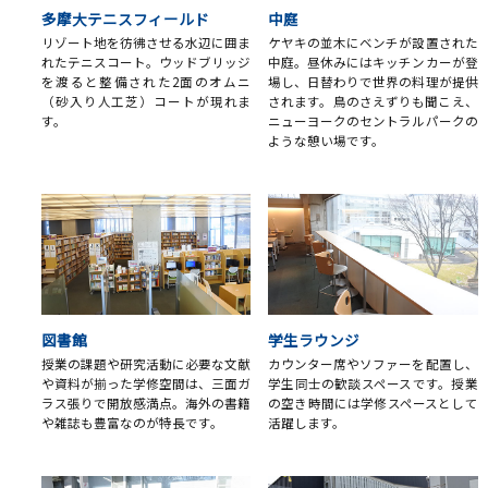
多摩大テニスフィールド
中庭
リゾート地を彷彿させる水辺に囲ま
ケヤキの並木にベンチが設置された
れたテニスコート。ウッドブリッジ
中庭。昼休みにはキッチンカーが登
を渡ると整備された2面のオムニ
場し、日替わりで世界の料理が提供
（砂入り人工芝）コートが現れま
されます。鳥のさえずりも聞こえ、
す。
ニューヨークのセントラルパークの
ような憩い場です。
図書館
学生ラウンジ
授業の課題や研究活動に必要な文献
カウンター席やソファーを配置し、
や資料が揃った学修空間は、三面ガ
学生同士の歓談スペースです。授業
ラス張りで開放感満点。海外の書籍
の空き時間には学修スペースとして
や雑誌も豊富なのが特長です。
活躍します。