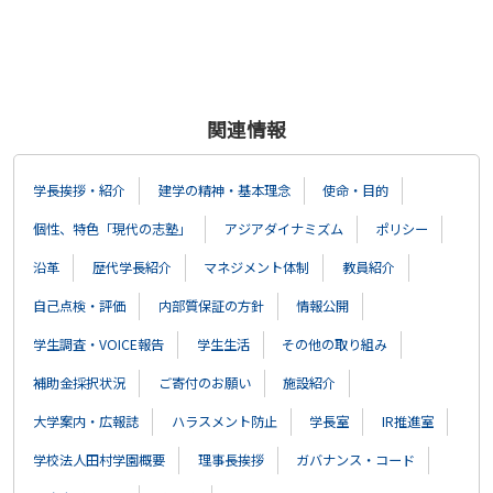
関連情報
学長挨拶・紹介
建学の精神・基本理念
使命・目的
個性、特色「現代の志塾」
アジアダイナミズム
ポリシー
沿革
歴代学長紹介
マネジメント体制
教員紹介
自己点検・評価
内部質保証の方針
情報公開
学生調査・VOICE報告
学生生活
その他の取り組み
補助金採択状況
ご寄付のお願い
施設紹介
大学案内・広報誌
ハラスメント防止
学長室
IR推進室
学校法人田村学園概要
理事長挨拶
ガバナンス・コード