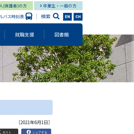
人(保護者)の方
卒業生・一般の方
検索
ルバス時刻表
EN
CH
就職支援
図書館
大学出版会
ーバルスタディーズ学部
情報学部 就職状況
キャンパス図書館
グローバル
と研究に関する報告書
ーバルスタディーズ学部 就職状況
キャンパス メディア・サービス
スタディーズ学部
使命・目的
サロン
aculty Development）
シー
［2021年6月1日］
ジメント体制
院MBAコース
ポスト
シェアする