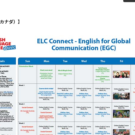
教員紹介
自己
育プログラム
経営情報学部 科目等履修生・聴講生
カナダ）】
情報公開
学生
補助金採択状況
ご寄
大学案内・広報誌
学長
学校法人田村学園概要
理事
学園歌