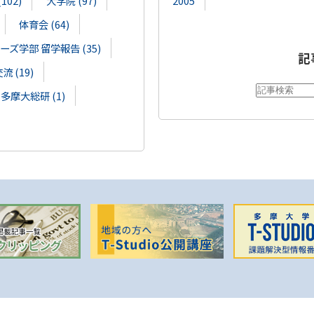
02)
大学院 (97)
2005
体育会 (64)
ズ学部 留学報告 (35)
記
 (19)
多摩大総研 (1)