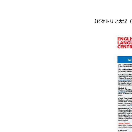
ガバナンス・コード
数理・データサイエンス・AI教
【ビクトリア大学（
ハラスメント防止
その他の取り組み
施設紹介
IR推進室
多摩大ブランド