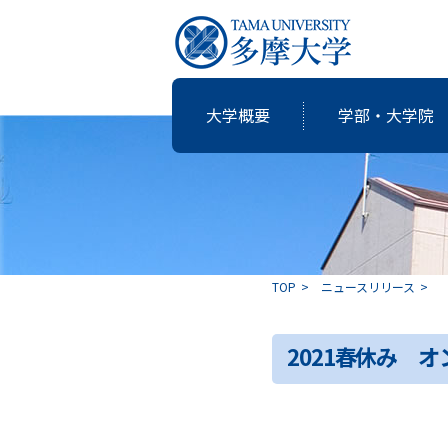
大学概要
学部・大学院
研究・教育
国際交流
就職支援
図書館
大学概要
学部・大学院
TOP
ニュースリリース
共同研究
卒業生の志
2021春休み 
アクティブ・ラーニングの多摩大
個性・特色「現代の志塾」
教育・研究推進センター運営委
沿革
教職課程