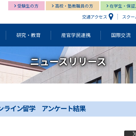
受験生の方
高校・塾教職員の方
在学生・保証
交通アクセス
スクー
研究・教育
産官学民連携
国際交流
ニュースリリース
研究開発機構
経営情報学部
経営情報学部
多摩キャンパス図書館
多摩
グロ
経営
湘南
経営情報学部
研究紀要（Tama蔵）
国際交流センター
グローバルスタディーズ学部
多摩キャンパス メディア・サービス
教育
グロ
湘南
学長挨拶・紹介
建学の精神・基本理念
外部資金獲得関連情報
研究
オンライン留学 アンケート結果
アクティブ・ラーニング発表祭
FD（F
アジアダイナミズム
ポリ
員
歴代学長紹介
マネ
ゼミの多摩大
大学