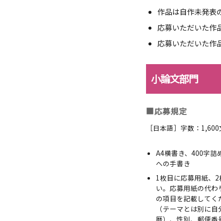
作品は自作未発表
応募いただいた作
応募いただいた作
小論文部門
■応募規定
［日本語］字数：1,60
A4横書き、400字
への手書き
1枚目に応募用紙、
い。応募用紙の代わ
の項目を記載してく
（テーマとは別に自
暦）、性別、郵便番