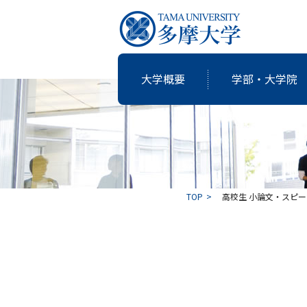
大学概要
学部・大学院
研究・教育
国際交流
就職支援
図書館
大学概要
学部・大学院
TOP
高校生 小論文・スピ
共同研究
卒業生の志
アクティブ・ラーニングの多摩大
個性・特色「現代の志塾」
教育・研究推進センター運営委
沿革
教職課程