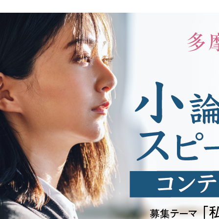
教員紹介
自己
育プログラム
経営情報学部 科目等履修生・聴講生
情報公開
学生
補助金採択状況
ご寄
大学案内・広報誌
学長
学校法人田村学園概要
理事
学園歌