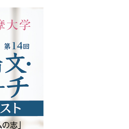
点検
調査・VOICE報告
付のお願い
室
長挨拶