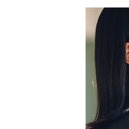
ガバナンス・コード
数理・データサイエンス・AI教
ハラスメント防止
その他の取り組み
施設紹介
IR推進室
多摩大ブランド