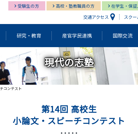
受験生の方
高校・塾教職員の方
在学生・保証
交通アクセス
スクー
研究・教育
産官学民連携
国際交流
現代の志塾
研究開発機構
経営情報学部
経営情報学部
多摩キャンパス図書館
多摩
グロ
経営
湘南
経営情報学部
研究紀要（Tama蔵）
国際交流センター
グローバルスタディーズ学部
多摩キャンパス メディア・サービス
教育
グロ
湘南
ーチコンテスト
学長挨拶・紹介
建学の精神・基本理念
外部資金獲得関連情報
研究
第14回 高校生
アクティブ・ラーニング発表祭
FD（F
アジアダイナミズム
ポリ
小論文・スピーチコンテスト
員
歴代学長紹介
マネ
ゼミの多摩大
大学