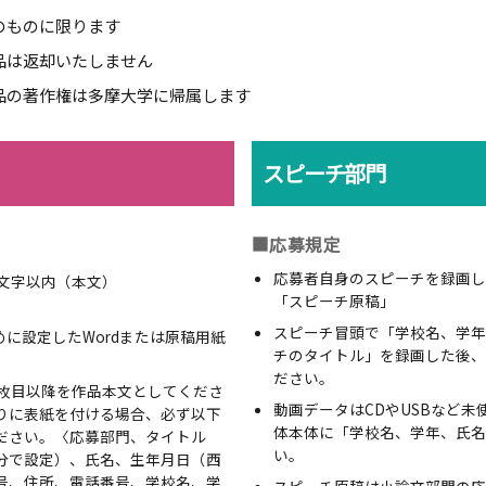
のものに限ります
品は返却いたしません
品の著作権は多摩大学に帰属します
スピーチ部門
■応募規定
応募者自身のスピーチを録画し
0文字以内（本文）
「スピーチ原稿」
スピーチ冒頭で「学校名、学年
詰めに設定したWordまたは原稿用紙
チのタイトル」を録画した後、
ださい。
2枚目以降を作品本文としてくださ
動画データはCDやUSBなど
りに表紙を付ける場合、必ず以下
体本体に「学校名、学年、氏名
ださい。〈応募部門、タイトル
い。
分で設定）、氏名、生年月日（西
号、住所、電話番号、学校名、学
スピーチ原稿は小論文部門の応