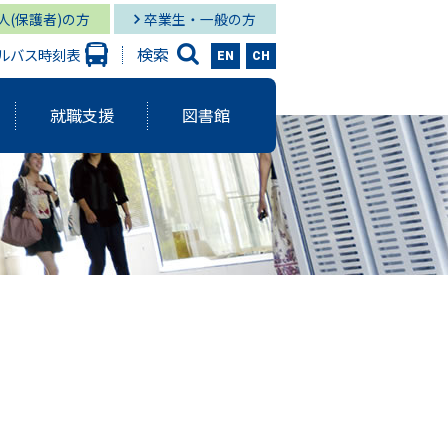
人(保護者)の方
卒業生・一般の方
検索
ルバス時刻表
EN
CH
就職支援
図書館
大学出版会
ーバルスタディーズ学部
情報学部 就職状況
キャンパス図書館
グローバル
と研究に関する報告書
ーバルスタディーズ学部 就職状況
キャンパス メディア・サービス
スタディーズ学部
使命・目的
サロン
aculty Development）
シー
ジメント体制
院MBAコース