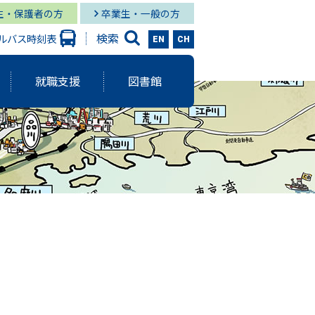
生・保護者の方
卒業生・一般の方
検索
ルバス時刻表
EN
CH
就職支援
図書館
大学出版会
ーバルスタディーズ学部
情報学部 就職状況
キャンパス図書館
グローバル
と研究に関する報告書
ーバルスタディーズ学部 就職状況
キャンパス メディア・サービス
スタディーズ学部
使命・目的
サロン
aculty Development）
シー
ジメント体制
院MBAコース