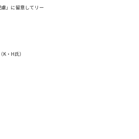
配慮」に留意してリー
（K・H氏）
）