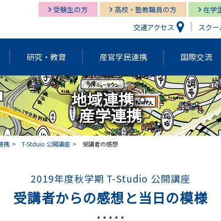
受験生の方
高校・塾教職員の方
在学
交通アクセス
スクー
研究・教育
産官学民連携
国際交流
地域連携・
研究開発機構
経営情報学部
経営情報学部
多摩キャンパス図書館
多摩
グロ
経営
湘南
産学連携
経営情報学部
研究紀要（Tama蔵）
国際交流センター
グローバルスタディーズ学部
多摩キャンパス メディア・サービス
教育
グロ
湘南
学長挨拶・紹介
建学の精神・基本理念
連携
T-Stduio 公開講座
受講者の感想
外部資金獲得関連情報
研究
2019年度秋学期 T-Studio 公開講座
アクティブ・ラーニング発表祭
FD（F
アジアダイナミズム
ポリ
受講者からの感想と当日の模様
員
歴代学長紹介
マネ
ゼミの多摩大
大学