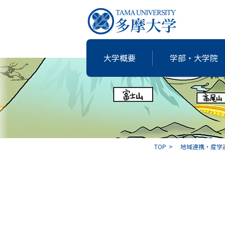
大学概要
学部・大学院
研究・教育
国際交流
就職支援
図書館
大学概要
学部・大学院
TOP
地域連携・産学
共同研究
卒業生の志
アクティブ・ラーニングの多摩大
個性・特色「現代の志塾」
教育・研究推進センター運営委
沿革
教職課程