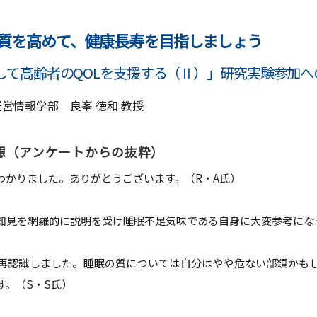
教員紹介
自己
育プログラム
経営情報学部 科目等履修生・聴講生
の質を高めて、健康長寿を目指しましょう
情報公開
学生
して高齢者のQOLを支援する（Ⅱ）」研究実験参加へ
補助金採択状況
ご寄
営情報学部 良峯 徳和 教授
大学案内・広報誌
学長
想（アンケートからの抜粋）
学校法人田村学園概要
理事
わかりました。ありがとうございます。（R・A氏）
学園歌
知見を網羅的に説明を受け睡眠不足気味である自身に大変参考にな
再認識しました。睡眠の質については自分はやや危ない部類かも
す。（S・S氏）