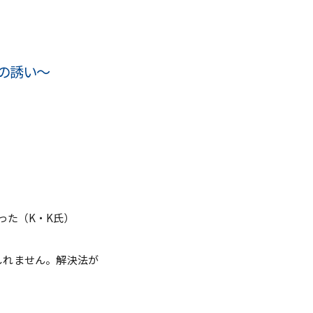
点検
調査・VOICE報告
の誘い～
付のお願い
室
長挨拶
った（K・K氏）
しれません。解決法が