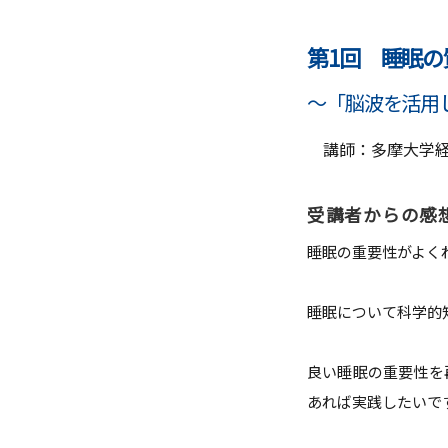
ガバナンス・コード
数理・データサイエンス・AI教
第1回 睡眠
ハラスメント防止
～「脳波を活用
その他の取り組み
講師：多摩大学経
施設紹介
受講者からの感
IR推進室
睡眠の重要性がよく
多摩大ブランド
睡眠について科学的
良い睡眠の重要性を
あれば実践したいで