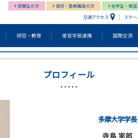
受験生の方
高校・塾教職員の方
在学生・保証
交通アクセス
スクー
研究・教育
産官学民連携
国際交流
研究開発機構
経営情報学部
経営情報学部
多摩キャンパス図書館
多摩
グロ
経営
湘南
プロフィール
経営情報学部
研究紀要（Tama蔵）
国際交流センター
グローバルスタディーズ学部
多摩キャンパス メディア・サービス
教育
グロ
湘南
学長挨拶・紹介
建学の精神・基本理念
外部資金獲得関連情報
研究
アクティブ・ラーニング発表祭
FD（F
アジアダイナミズム
ポリ
多摩大学学長
員
歴代学長紹介
マネ
寺島 実郎
ゼミの多摩大
大学