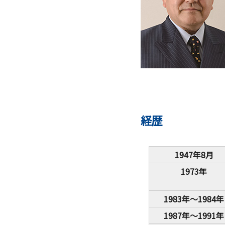
ガバナンス・コード
数理・データサイエンス・AI教
ハラスメント防止
その他の取り組み
施設紹介
経歴
IR推進室
多摩大ブランド
1947年8月
1973年
1983年～1984年
1987年～1991年