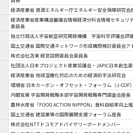
員長
経済産業省 資源エネルギー庁エネルギー安全保障研究会
経済産業省産業構造審議会情報経済分科会情報セキュリ
委員長
独立行政法人宇宙航空研究開発機構 宇宙科学評議会評
国土交通省 国際交通ネットワーク形成構想検討委員会ア
株式会社苫東 経営諮問委員会委員長
社団法人日本プロジェクト産業協議会・JAPIC日本創生
経済産業省 地球温暖化対応のための経済的手法研究会
環境省 日本カーボン・オフセット・フォーラム（J-COF
内閣官房 宇宙開発戦略本部宇宙開発戦略専門調査会座長
農林水産省「FOOD ACTION NIPPON」食料自給率向
国土交通省 建設業等の国際展開支援フォーラム座長
株式会社NTTドコモアドバイザリーボードメンバー