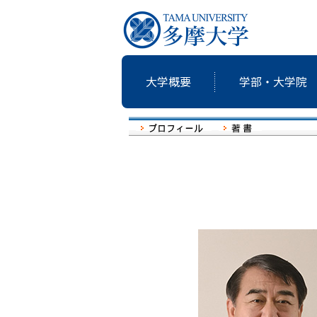
大学概要
学部・大学院
研究・教育
国際交流
就職支援
図書館
大学概要
学部・大学院
共同研究
卒業生の志
アクティブ・ラーニングの多摩大
個性・特色「現代の志塾」
教育・研究推進センター運営委
沿革
教職課程