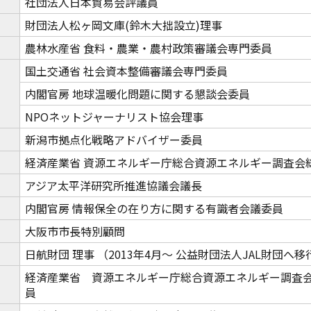
社団法人日本貿易会評議員
財団法人松ヶ岡文庫(鈴木大拙設立)理事
農林水産省 食料・農業・農村政策審議会専門委員
国土交通省 社会資本整備審議会専門委員
内閣官房 地球温暖化問題に関する懇談会委員
NPOネットジャーナリスト協会理事
新潟市拠点化戦略アドバイザー委員
経済産業省 資源エネルギー庁総合資源エネルギー調査会
アジア太平洋研究所推進協議会議長
内閣官房 情報保全の在り方に関する有識者会議委員
大阪市市長特別顧問
日航財団 理事 （2013年4月～ 公益財団法人JAL財団へ移
経済産業省 資源エネルギー庁総合資源エネルギー調査
員