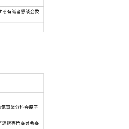
する有識者懇談会委
電気事業分科会原子
ア連携専門委員会委