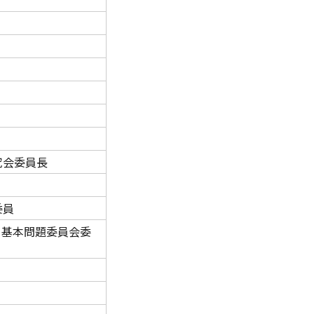
究会委員長
委員
ィ基本問題委員会委
」