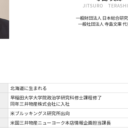
JITSURO TERASH
教員紹介
自己
育プログラム
経営情報学部 科目等履修生・聴講生
一般財団法人 日本総合研究
一般社団法人 寺島文庫 
情報公開
学生
補助金採択状況
ご寄
大学案内・広報誌
学長
学校法人田村学園概要
理事
学園歌
北海道に生まれる
早稲田大学大学院政治学研究科修士課程修了
同年三井物産株式会社に入社
米ブルッキングス研究所出向
米国三井物産ニューヨーク本店情報企画担当課長