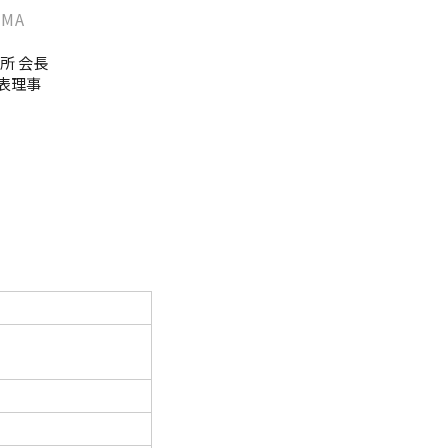
IMA
点検
所 会長
代表理事
調査・VOICE報告
付のお願い
室
長挨拶