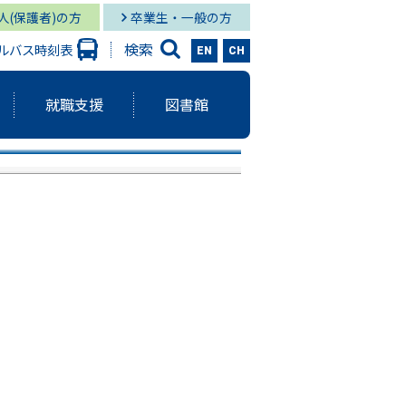
人(保護者)の方
卒業生・一般の方
検索
ルバス時刻表
EN
CH
就職支援
図書館
大学出版会
ーバルスタディーズ学部
情報学部 就職状況
キャンパス図書館
グローバル
と研究に関する報告書
ーバルスタディーズ学部 就職状況
キャンパス メディア・サービス
スタディーズ学部
使命・目的
サロン
aculty Development）
シー
ジメント体制
院MBAコース