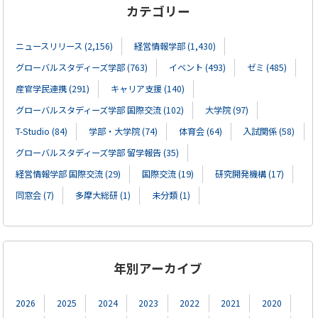
カテゴリー
ニュースリリース (2,156)
経営情報学部 (1,430)
グローバルスタディーズ学部 (763)
イベント (493)
ゼミ (485)
産官学民連携 (291)
キャリア支援 (140)
グローバルスタディーズ学部 国際交流 (102)
大学院 (97)
T-Studio (84)
学部・大学院 (74)
体育会 (64)
入試関係 (58)
グローバルスタディーズ学部 留学報告 (35)
経営情報学部 国際交流 (29)
国際交流 (19)
研究開発機構 (17)
同窓会 (7)
多摩大総研 (1)
未分類 (1)
年別アーカイブ
2026
2025
2024
2023
2022
2021
2020