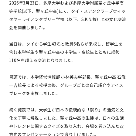
2026年3月23日、多摩大学および多摩大学附属聖ヶ丘中学高
等学校(以下、聖ヶ丘中高)にて、タイ・スアンクラーブウィッ
タヤーライノンタブリー学校（以下、S.K.N.校）との文化交流
会を開催しました。
当日は、タイから学生43名と教員6名らが来校し、留学生を
含む本学学生や聖ヶ丘中高の中学生・高校生とともに総勢
110名を超える交流となりました。
冒頭では、本学経営情報部 小林英夫学部長、聖ヶ丘中高 石飛
一吉校長による挨拶の後、グループごとの自己紹介やアイス
ブレークを実施しました。
続く発表では、大学生が日本の伝統的な「祭り」の活気と文
化を丁寧に解説しました。聖ヶ丘中高の生徒は、日本の生活
やトレンドに関するクイズを取り入れ、会場を巻き込んだ双
方向のプレゼンテーションで盛り上げました。