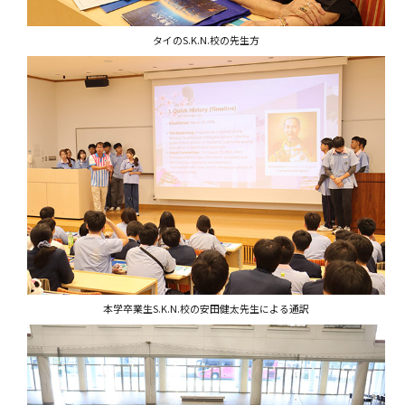
タイのS.K.N.校の先生方
本学卒業生S.K.N.校の安田健太先生による通訳