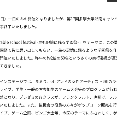
教員紹介
自己
育プログラム
経営情報学部 科目等履修生・聴講生
日（日）一日のみの開催となりましたが、第17回多摩大学湘南キャンパ
情報公開
学生
が、無事終了いたしました。
補助金採択状況
ご寄
morable school festival-最も記憶に残る学園祭-」をテーマに
大学案内・広報誌
学長
園祭で皆に思い出してもらい、一生の記憶に残るような学園祭を
開催いたしました。昨年の約2倍の60名という多くの実行委員が運
学校法人田村学園概要
理事
てきました。
学園歌
インステージでは、まるり、et-アンドの女性アーティスト2組の
ライブ、学生・一般の方参加型のゲーム大会等のプログラムが行わ
禁となり、プレゼミの各クラスが、フランクフルト、唐揚げ、フル
いたしました。また、後援会の役員の方々がポップコーン販売を行
イブ、ゲーム企画、ビンゴ大会等、今回のテーマにふさわしく、