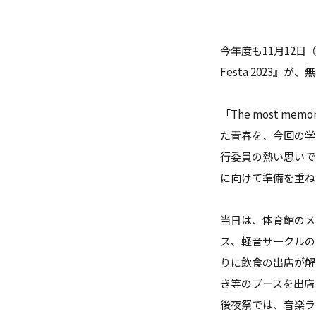
ガバナンス・コード
数理・データサイエンス・AI教
今年度も11月12
ハラスメント防止
Festa 2023』
その他の取り組み
「The most me
施設紹介
た青春を、今回の学
行委員の熱い思いで
IR推進室
に向けて準備を重ね
多摩大ブランド
当日は、体育館のメ
ス、軽音サークルの
りに飲食の出店が解
き等のブースを出店
後夜祭では、音楽ラ