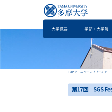
大学概要
学部・大学院
研究・教育
国際交流
就職支援
図書館
大学概要
学部・大学院
TOP
ニュースリリース
共同研究
卒業生の志
第17回 SGS Fe
アクティブ・ラーニングの多摩大
個性・特色「現代の志塾」
教育・研究推進センター運営委
沿革
教職課程