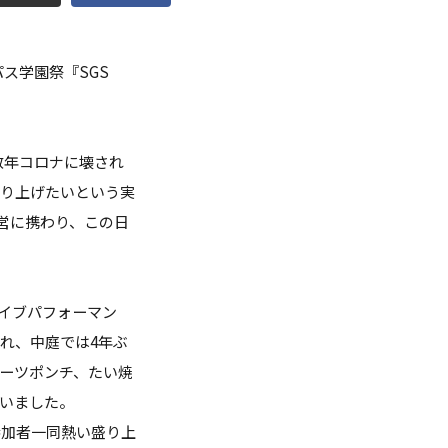
点検
ス学園祭『SGS
調査・VOICE報告
付のお願い
、この数年コロナに壊され
室
作り上げたいという実
営に携わり、この日
長挨拶
ライブパフォーマン
れ、中庭では4年ぶ
ーツポンチ、たい焼
いました。
参加者一同熱い盛り上