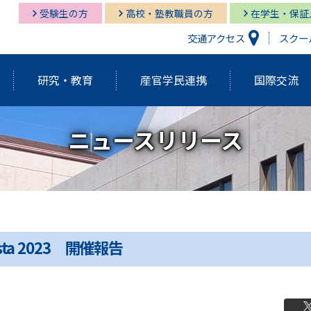
受験生の方
高校・塾教職員の方
在学生・保証
交通アクセス
スクー
研究・教育
産官学民連携
国際交流
ニュースリリース
研究開発機構
経営情報学部
経営情報学部
多摩キャンパス図書館
多摩
グロ
経営
湘南
経営情報学部
研究紀要（Tama蔵）
国際交流センター
グローバルスタディーズ学部
多摩キャンパス メディア・サービス
教育
グロ
湘南
学長挨拶・紹介
建学の精神・基本理念
外部資金獲得関連情報
研究
sta 2023 開催報告
アクティブ・ラーニング発表祭
FD（F
アジアダイナミズム
ポリ
員
歴代学長紹介
マネ
ゼミの多摩大
大学