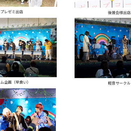
プレゼミ出店
後援会様出店
ーム企画（早食い）
軽音サークル