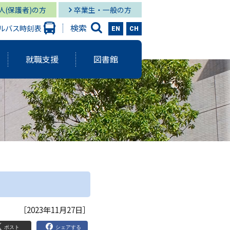
人(保護者)の方
卒業生・一般の方
検索
ルバス時刻表
EN
CH
就職支援
図書館
大学出版会
ーバルスタディーズ学部
情報学部 就職状況
キャンパス図書館
グローバル
と研究に関する報告書
ーバルスタディーズ学部 就職状況
キャンパス メディア・サービス
スタディーズ学部
使命・目的
サロン
aculty Development）
シー
［2023年11月27日］
ジメント体制
院MBAコース
ポスト
シェアする