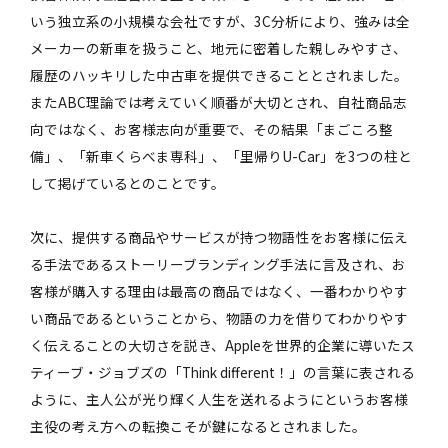
いう独立系の小規模な会社ですが、3C分析により、強みは全
メーカーの新車を扱うこと、地元に密着した親しみやすさ、
履歴のハッキリした中古車を提供できることとされました。
またABC理論では考えていく順番が大切とされ、自社商品志
向ではなく、お客様志向が重要で、その結果「まごころ整
備」、「新車くらべま専科」、「里帰りU-Car」を3つの柱と
して掲げているとのことです。
次に、提供する商品やサービスが持つ物語性をお客様に伝え
る手法であるストーリーブランディング手法に言及され、お
客様が購入する理由は最高の商品ではなく、一番わかりやす
い商品であるということから、物語の力を借りてわかりやす
く伝えることの大切さを説き、Appleを世界的企業に導いたス
ティーブ・ジョブズの「Think different！」の言葉に表される
ように、主人公が光り輝く人生を送れるようにというお客様
主役の考え方への転換こそが鍵になるとされました。