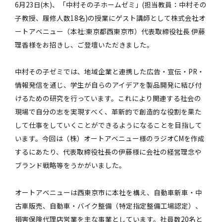
6月23日(木)、「中村その子ホームゼミ」(担当教員：中村その
子教授、履修人数18名)の授業にゲスト講師として株式会社オ
ートアベニュー（本社:東京都西東京市）代表取締役社長 伊藤
理香様をお招きし、ご登壇いただきました。
中村その子ゼミでは、地域企業と連携した広告・宣伝・PR・
情報発信を通じ、学生が自らのアイデアを製品開発に結び付
けるための研究を行っています。これにより関連する社会の
現場で自分の志を実現すべく、革新的で創造的な役割を果た
して仕事をしていくことができるようになることを目指して
います。今回は（株）オートアベニュー様のラジオCMを作成
するにあたり、代表取締役社長の伊藤様に会社の経営理念や
ブランド戦略等をうかがいました。
オートアベニューは西東京市に本社を構え、自動車新車・中
古車販売、自動車・バイク整備（特定指定整備工場認定）、
損害保険代理店営業を主な事業としています。社員数20名と