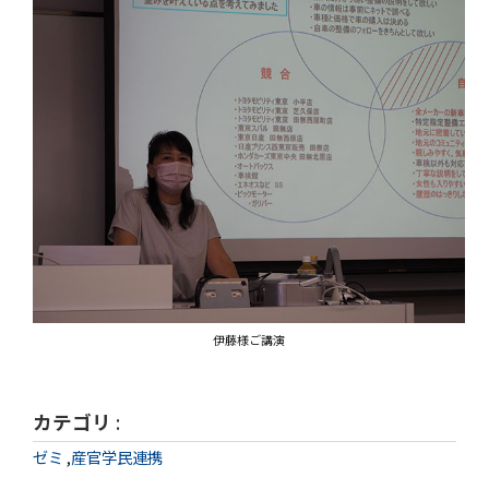
伊藤様ご講演
カテゴリ
:
ゼミ
,
産官学民連携