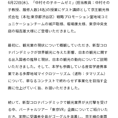
6月22日(水)、「中村その子ホームゼミ」(担当教員：中村その
子教授、履修人数14名)の授業にゲスト講師として京王観光株
式会社（本社:東京都渋谷区）戦略プロモーション室地域コミ
ュニケーションチームの城戸聡様、堀場康太様、東京中央支
店の稲吉雄大様にご登壇いただきました。
最初に、観光業の現状について概観していただき、新型コロ
ナパンデミックが世界観光に与えた影響、日本の観光に関す
る出入国者の推移と現状、日本の観光の動向についてご説明
いただきました。そして、本学も参画している産官学連携事
業である多摩地域マイクロツーリズム（通称：タマリズム）
について、単なるコンテストで終わらせず事業化を目指す企
画に仕上げていく旨、お話いただきました。
続いて、新型コロナパンデミックで観光業界が大打撃を受け
る中、バーチャルツアー「東京VR」企画についてご紹介いた
だき、実際に受講者全員がゴーグルを装着し、京王線の車両