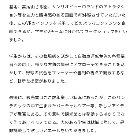
基地、高尾山さる園、サンリオピューロランドのアトラクシ
ョン等を迫力と臨場感のある画面でVR体験させていただいた
後、このVRのインフラを活用してどのようなコンテンツを企
画できるか、学生が2チームに分かれてワークショップを行い
ました。
学生からは、その臨場感を活かして自動車運転免許の各種講
習への応用、様々な方角の情報にアプローチできることを活
かして、野球の試合をプレーヤーや審判の視点で観戦するな
ど、斬新な提案がありました。
最後に、観光業はここ数年厳しい状況にあったが、このパン
デミックの中で生まれたバーチャルツアー等、新しいアイデ
アが豊富にある。その意味で観光業とは移動するばかりでな
く作りあげるモノである。志のある学生は就職に際して、是
非挑戦して欲しいとエールをいただきました。