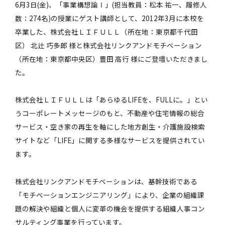
6月3日(金)、「事業構想論Ⅰ」(担当教員：松本 祐一、履修人
数：274名)の授業にゲスト講師として、2012年3月に本校を
卒業した、株式会社ＬＩＦＵＬＬ（所在地：東京都千代田
区） 北辻 巧多郎 様と株式会社リンクアンドモチベーション
（所在地：東京都中央区）豊田 高行 様にご登壇いただきまし
た。
株式会社ＬＩＦＵＬＬは「あらゆるLIFEを、FULLに。」とい
うコーポレートメッセージのもと、不動産や住宅情報の総合
サービス・空き家の再生を軸にした地方創生・介護施設検索
サイトなど「LIFE」に関する多様なサービスを提供されてい
ます。
株式会社リンクアンドモチベーションは、基幹技術である
「モチベーションエンジニアリング」により、企業の組織課
題の解決や組織と個人に変革の機会を提供する組織人事コン
サルティング事業を行っています。