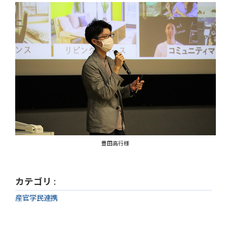
豊田高行様
カテゴリ
:
産官学民連携