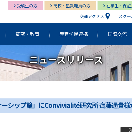
受験生の方
高校・塾教職員の方
在学生・保証
交通アクセス
スクー
研究・教育
産官学民連携
国際交流
ニュースリリース
研究開発機構
経営情報学部
経営情報学部
多摩キャンパス図書館
多摩
グロ
経営
湘南
経営情報学部
研究紀要（Tama蔵）
国際交流センター
グローバルスタディーズ学部
多摩キャンパス メディア・サービス
教育
グロ
湘南
学長挨拶・紹介
建学の精神・基本理念
外部資金獲得関連情報
研究
シップ論」にConvivialité研究所 齊藤通貴
アクティブ・ラーニング発表祭
FD（F
アジアダイナミズム
ポリ
員
歴代学長紹介
マネ
ゼミの多摩大
大学