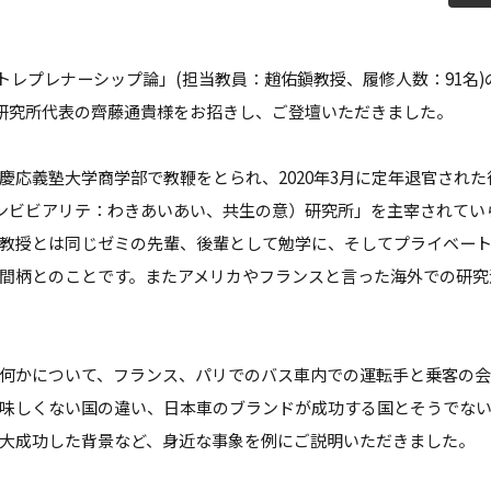
教員紹介
自己
育プログラム
経営情報学部 科目等履修生・聴講生
アントレプレナーシップ論」(担当教員：趙佑鎭教授、履修人数：91名
情報公開
学生
alité研究所代表の齊藤通貴様をお招きし、ご登壇いただきました。
補助金採択状況
ご寄
慶応義塾大学商学部で教鞭をとられ、2020年3月に定年退官された
大学案内・広報誌
学長
ité（コンビビアリテ：わきあいあい、共生の意）研究所」を主宰されて
教授とは同じゼミの先輩、後輩として勉学に、そしてプライベー
学校法人田村学園概要
理事
間柄とのことです。またアメリカやフランスと言った海外での研究
学園歌
何かについて、フランス、パリでのバス車内での運転手と乗客の会
味しくない国の違い、日本車のブランドが成功する国とそうでな
大成功した背景など、身近な事象を例にご説明いただきました。