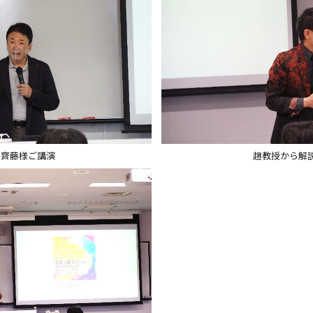
齊藤様ご講演
趙教授から解