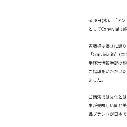
ガバナンス・コード
数理・データサイエンス・AI教
6月8日(水)、「
ハラスメント防止
としてConvivi
その他の取り組み
齊藤様は長きに渡り
施設紹介
「Convivial
学経営情報学部の趙
IR推進室
ご指導をいただいた
ました。
多摩大ブランド
ご講演では文化とは
事が美味しい国と美
品ブランドが日本で