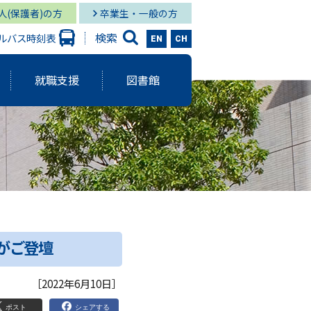
人(保護者)の方
卒業生・一般の方
検索
ルバス時刻表
EN
CH
就職支援
図書館
大学出版会
ーバルスタディーズ学部
情報学部 就職状況
キャンパス図書館
グローバル
と研究に関する報告書
ーバルスタディーズ学部 就職状況
キャンパス メディア・サービス
スタディーズ学部
使命・目的
サロン
様がご登壇
aculty Development）
シー
［2022年6月10日］
ジメント体制
院MBAコース
ポスト
シェアする