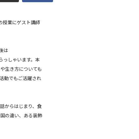
点検
)の授業にゲスト講師
調査・VOICE報告
付のお願い
後は
室
いらっしゃいます。本
トや生き方についても
長挨拶
活動でもご活躍され
話からはじまり、食
い国の違い、ある装飾