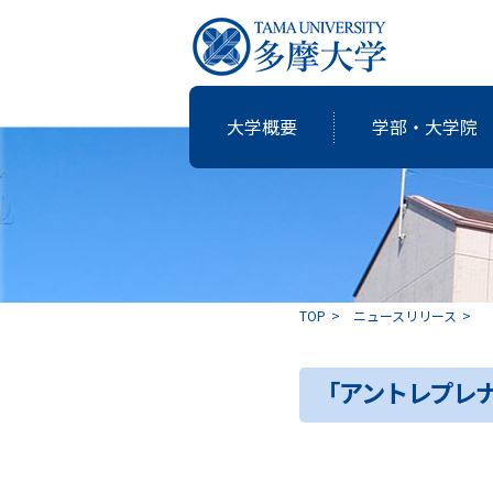
大学概要
学部・大学院
研究・教育
国際交流
就職支援
図書館
大学概要
学部・大学院
TOP
ニュースリリース
共同研究
卒業生の志
「アントレプレナー
アクティブ・ラーニングの多摩大
個性・特色「現代の志塾」
教育・研究推進センター運営委
沿革
教職課程