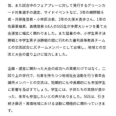
営、また試合中のフェアプレーに対して発行するグリーンカ
ード対象選手の選定、サイドイベントなど、3年の網野開斗
君・井原隆登君・小林匠汰君、2年の久保木真歩さん、1年の
佐藤夏維君、髙橋晟君ら6人のSGS生が多摩大シャツを着て大
会運営に幅広く関わりました。また猛暑の中、小学生男子決
勝戦と中学生男子決勝戦の間に行われた審判員等教員チーム
との交流試合にJCチームメンバーとして出場し、地域との交
流と大会の盛り上げに協力しました。
企画・運営に関わった大会の成功への貢献だけではなく、二
回り上の世代で、仕事を持ちつつ地域社会活動を行う青年会
議所メンバーとの交流は、短期的にも中長期的にも参加学生
に影響を及ぼすでしょう。学生には、子供たちの笑顔が良か
った、来年も参加したいとの声がありました。SGSは、引き
続き藤沢・湘南地域における活動に積極的に関わっていきま
す。