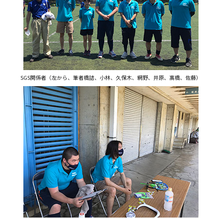
SGS関係者（左から、筆者橋詰、小林、久保木、網野、井原、髙橋、佐藤）