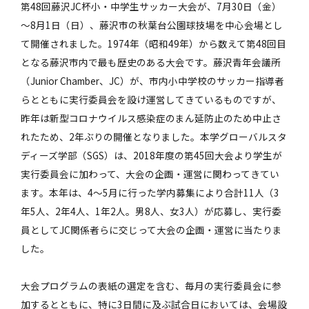
第48回藤沢JC杯小・中学生サッカー大会が、7月30日（金）
～8月1日（日）、藤沢市の秋葉台公園球技場を中心会場とし
て開催されました。1974年（昭和49年）から数えて第48回目
となる藤沢市内で最も歴史のある大会です。藤沢青年会議所
（Junior Chamber、JC）が、市内小中学校のサッカー指導者
らとともに実行委員会を設け運営してきているものですが、
昨年は新型コロナウイルス感染症のまん延防止のため中止さ
れたため、2年ぶりの開催となりました。本学グローバルスタ
ディーズ学部（SGS）は、2018年度の第45回大会より学生が
実行委員会に加わって、大会の企画・運営に関わってきてい
ます。本年は、4～5月に行った学内募集により合計11人（3
年5人、2年4人、1年2人。男8人、女3人）が応募し、実行委
員としてJC関係者らに交じって大会の企画・運営に当たりま
した。
大会プログラムの表紙の選定を含む、毎月の実行委員会に参
加するとともに、特に3日間に及ぶ試合日においては、会場設