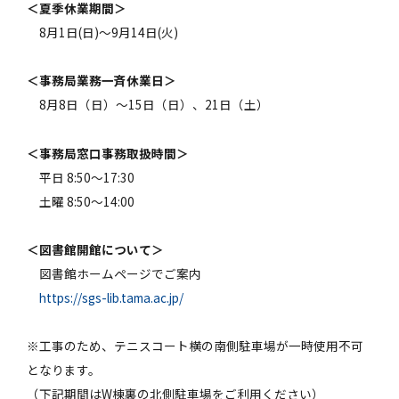
＜夏季休業期間＞
8月1日(日)～9月14日(火)
＜事務局業務一斉休業日＞
8月8日（日）～15日（日）、21日（土）
＜事務局窓口事務取扱時間＞
平日 8:50～17:30
土曜 8:50～14:00
＜図書館開館について＞
図書館ホームページでご案内
https://sgs-lib.tama.ac.jp/
※工事のため、テニスコート横の南側駐車場が一時使用不可
となります。
（下記期間はW棟裏の北側駐車場をご利用ください）