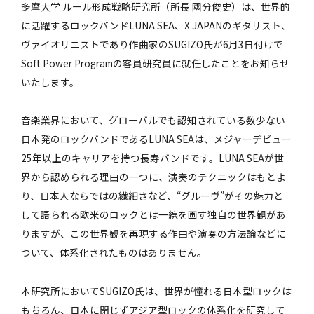
多摩大学 ルール形成戦略研究所（所長 國分俊史）は、世界的
に活躍するロックバンドLUNA SEA、X JAPANのギタリスト、
ヴァイオリニストであり作曲家のSUGIZO氏が6月3日付けで
Soft Power Programの客員研究員に就任したことをお知らせ
いたします。
音楽業界において、グローバルでも認知されている数少ない
日本発のロックバンドであるLUNA SEAは、メジャーデビュー
25年以上のキャリアを持つ長寿バンドです。LUNA SEAが世
界から認められる理由の一つに、演奏のテクニックはもとよ
り、日本人ならではの繊細さなど、“グルーヴ”がその魅力と
して語られる欧米のロックとは一線を画す独自の世界観があ
りますが、この世界観を再現する作曲や演奏の方法論などに
ついて、体系化されたものはありません。
本研究所においてSUGIZO氏は、世界が憧れる日本型ロックは
もちろん、日本に閉じずアジア型ロックの体系化を研究して