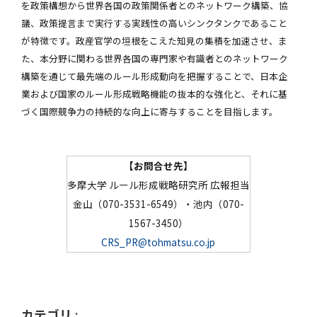
を政策構想から世界各国の政策関係者とのネットワーク構築、協
議、政策提言まで実行する実践性の高いシンクタンクであること
が特徴です。政産官学の垣根をこえた知見の集積を加速させ、ま
た、本分野に関わる世界各国の専門家や有識者とのネットワーク
構築を通じて最先端のルール形成動向を把握することで、日本企
業および国家のルール形成戦略機能の抜本的な強化と、それに基
づく国際競争力の持続的な向上に寄与することを目指します。
【お問合せ先】
多摩大学 ルール形成戦略研究所 広報担当
金山（070-3531-6549）・池内（070-
1567-3450）
CRS_PR@tohmatsu.co.jp
カテゴリ
: