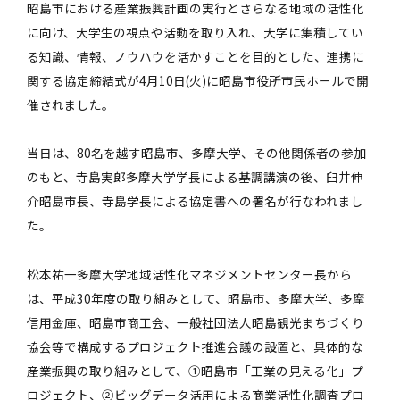
昭島市における産業振興計画の実行とさらなる地域の活性化
に向け、大学生の視点や活動を取り入れ、大学に集積してい
る知識、情報、ノウハウを活かすことを目的とした、連携に
関する協定締結式が4月10日(火)に昭島市役所市民ホールで開
催されました。
当日は、80名を越す昭島市、多摩大学、その他関係者の参加
のもと、寺島実郎多摩大学学長による基調講演の後、臼井伸
介昭島市長、寺島学長による協定書への署名が行なわれまし
た。
松本祐一多摩大学地域活性化マネジメントセンター長から
は、平成30年度の取り組みとして、昭島市、多摩大学、多摩
信用金庫、昭島市商工会、一般社団法人昭島観光まちづくり
協会等で構成するプロジェクト推進会議の設置と、具体的な
産業振興の取り組みとして、①昭島市「工業の見える化」プ
ロジェクト、②ビッグデータ活用による商業活性化調査プロ