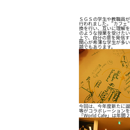
ガバナンス・コード
数理・データサイエンス・AI教
ＳＧＳの学生や教職員がＳ
行われました。”カフェ
ハラスメント防止
換を行い、互いに理解を
のような授業を受けたい
上で、自分の意を発信す
その他の取り組み
関心が希薄な学生が多い
題でもあります。
施設紹介
IR推進室
多摩大ブランド
今回は、今年度新たに誕
等がコラボレーションを
「World Cafe」は