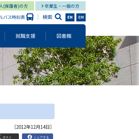
人(保護者)の方
卒業生・一般の方
検索
ルバス時刻表
EN
CH
就職支援
図書館
大学出版会
ーバルスタディーズ学部
情報学部 就職状況
キャンパス図書館
グローバル
と研究に関する報告書
ーバルスタディーズ学部 就職状況
キャンパス メディア・サービス
スタディーズ学部
使命・目的
サロン
aculty Development）
シー
［2012年12月14日］
ジメント体制
院MBAコース
ポスト
シェアする