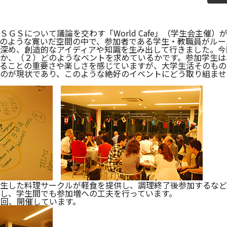
教員紹介
自己
育プログラム
経営情報学部 科目等履修生・聴講生
ＧＳについて議論を交わす「World Cafe」（学生会主催
”のような寛いだ空間の中で、参加者である学生・教職員がル
情報公開
学生
深め、創造的なアイディアや知識を生み出して行きました。今
か、（２）どのようなベントを求めているかです。参加学生は
ることの重要さや楽しさを感じていますが、大学生活そのもの
補助金採択状況
ご寄
のが現状であり、このような絶好のイベントにどう取り組ませ
大学案内・広報誌
学長
学校法人田村学園概要
理事
学園歌
生した料理サークルが軽食を提供し、調理終了後参加するなど
し、学生間でも参加増への工夫を行っています。
年間２回、開催しています。