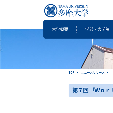
大学概要
学部・大学院
研究・教育
国際交流
就職支援
図書館
大学概要
学部・大学院
TOP
ニュースリリース
共同研究
卒業生の志
第７回 「Ｗｏｒ
アクティブ・ラーニングの多摩大
個性・特色「現代の志塾」
教育・研究推進センター運営委
沿革
教職課程