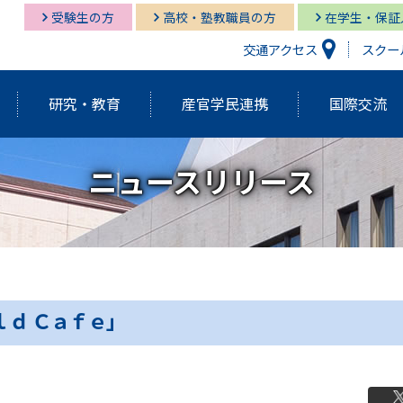
受験生の方
高校・塾教職員の方
在学生・保証
交通アクセス
スクー
研究・教育
産官学民連携
国際交流
ニュースリリース
研究開発機構
経営情報学部
経営情報学部
多摩キャンパス図書館
多摩
グロ
経営
湘南
経営情報学部
研究紀要（Tama蔵）
国際交流センター
グローバルスタディーズ学部
多摩キャンパス メディア・サービス
教育
グロ
湘南
学長挨拶・紹介
建学の精神・基本理念
外部資金獲得関連情報
研究
ｌｄ Ｃａｆｅ」
アクティブ・ラーニング発表祭
FD（F
アジアダイナミズム
ポリ
員
歴代学長紹介
マネ
ゼミの多摩大
大学