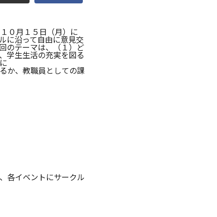
点検
）が１０月１５日（月）に
ールに沿って自由に意見交
調査・VOICE報告
回のテーマは、（１）ど
、学生生活の充実を図る
に
付のお願い
るか、教職員としての課
室
長挨拶
、各イベントにサークル