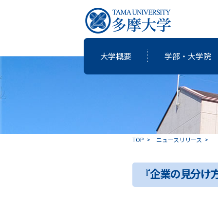
大学概要
学部・大学院
研究・教育
国際交流
就職支援
図書館
大学概要
学部・大学院
TOP
ニュースリリース
共同研究
卒業生の志
『企業の見分け
アクティブ・ラーニングの多摩大
個性・特色「現代の志塾」
教育・研究推進センター運営委
沿革
教職課程