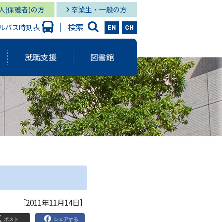
人(保護者)の方
卒業生・一般の方
検索
ルバス時刻表
EN
CH
就職支援
図書館
大学出版会
ーバルスタディーズ学部
情報学部 就職状況
キャンパス図書館
グローバル
と研究に関する報告書
ーバルスタディーズ学部 就職状況
キャンパス メディア・サービス
スタディーズ学部
使命・目的
サロン
aculty Development）
シー
［2011年11月14日］
ジメント体制
院MBAコース
ポスト
シェアする