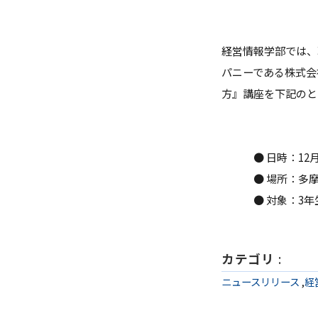
ガバナンス・コード
数理・データサイエンス・AI教
経営情報学部では、
ハラスメント防止
パニーである株式会
方』講座を下記のと
その他の取り組み
施設紹介
● 日時：12月6日
IR推進室
● 場所：多摩キ
● 対象：3年
多摩大ブランド
カテゴリ
:
ニュースリリース
,
経