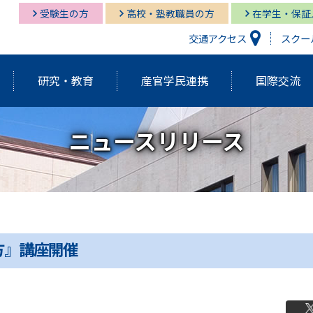
受験生の方
高校・塾教職員の方
在学生・保証
交通アクセス
スクー
研究・教育
産官学民連携
国際交流
ニュースリリース
研究開発機構
経営情報学部
経営情報学部
多摩キャンパス図書館
多摩
グロ
経営
湘南
経営情報学部
研究紀要（Tama蔵）
国際交流センター
グローバルスタディーズ学部
多摩キャンパス メディア・サービス
教育
グロ
湘南
学長挨拶・紹介
建学の精神・基本理念
外部資金獲得関連情報
研究
方』講座開催
アクティブ・ラーニング発表祭
FD（F
アジアダイナミズム
ポリ
員
歴代学長紹介
マネ
ゼミの多摩大
大学