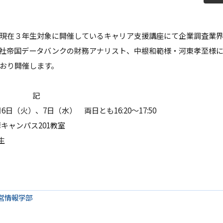
教員紹介
自己
育プログラム
経営情報学部 科目等履修生・聴講生
現在３年生対象に開催しているキャリア支援講座にて企業調査業
情報公開
学生
社帝国データバンクの財務アナリスト、中根和範様・河東孝至様
おり開催します。
補助金採択状況
ご寄
大学案内・広報誌
学長
記
（火）、7日（水） 両日とも16:20～17:50
学校法人田村学園概要
理事
ャンパス201教室
生
学園歌
営情報学部