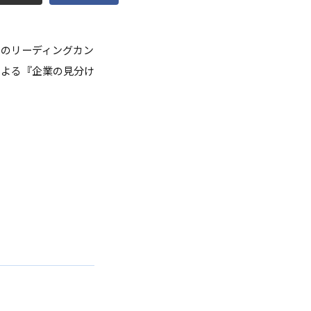
点検
界のリーディングカン
調査・VOICE報告
による『企業の見分け
付のお願い
室
長挨拶