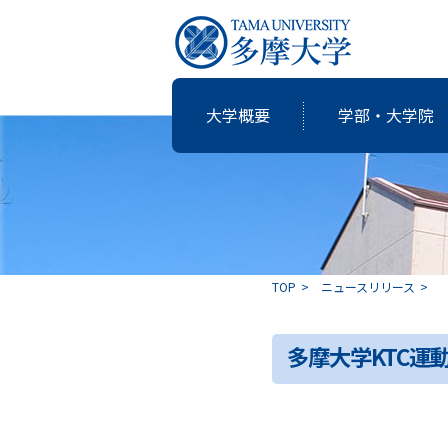
大学概要
学部・大学院
研究・教育
国際交流
就職支援
図書館
大学概要
学部・大学院
TOP
ニュースリリース
共同研究
卒業生の志
多摩大学KTC運
アクティブ・ラーニングの多摩大
個性・特色「現代の志塾」
教育・研究推進センター運営委
沿革
教職課程