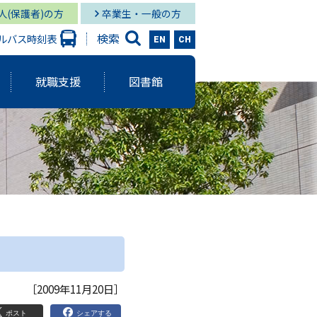
人(保護者)の方
卒業生・一般の方
検索
ルバス時刻表
EN
CH
就職支援
図書館
大学出版会
ーバルスタディーズ学部
情報学部 就職状況
キャンパス図書館
グローバル
と研究に関する報告書
ーバルスタディーズ学部 就職状況
キャンパス メディア・サービス
スタディーズ学部
使命・目的
サロン
aculty Development）
シー
［2009年11月20日］
ジメント体制
院MBAコース
ポスト
シェアする