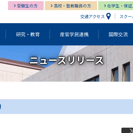
受験生の方
高校・塾教職員の方
在学生・保証
交通アクセス
スクー
研究・教育
産官学民連携
国際交流
ニュースリリース
研究開発機構
経営情報学部
経営情報学部
多摩キャンパス図書館
多摩
グロ
経営
湘南
経営情報学部
研究紀要（Tama蔵）
国際交流センター
グローバルスタディーズ学部
多摩キャンパス メディア・サービス
教育
グロ
湘南
学長挨拶・紹介
建学の精神・基本理念
外部資金獲得関連情報
研究
動
アクティブ・ラーニング発表祭
FD（F
アジアダイナミズム
ポリ
員
歴代学長紹介
マネ
ゼミの多摩大
大学