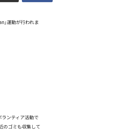
点検
Clean｣運動が行われま
調査・VOICE報告
付のお願い
室
長挨拶
ボランティア活動で
近のゴミも収集して