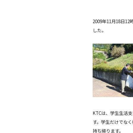
ガバナンス・コード
数理・データサイエンス・AI教
2009年11月18日12
ハラスメント防止
した。
その他の取り組み
施設紹介
IR推進室
多摩大ブランド
KTCは、学生生活
す。学生だけでなく
持ち帰ります。