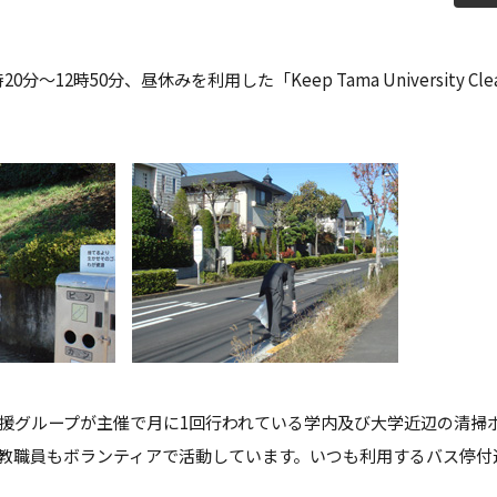
教員紹介
自己
育プログラム
経営情報学部 科目等履修生・聴講生
時20分～12時50分、昼休みを利用した「Keep Tama University 
情報公開
学生
補助金採択状況
ご寄
大学案内・広報誌
学長
学校法人田村学園概要
理事
学園歌
支援グループが主催で月に1回行われている学内及び大学近辺の清掃
教職員もボランティアで活動しています。いつも利用するバス停付