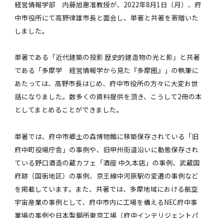
経営情報学部 内藤旭惠准教授が、2022年8月1日（月）、府
中市役所にて高野律雄市長と面会し、単著と共著を寄贈いた
しました。
単著である「近代建築の投影 歴史的建造物の光と影」と共著
である「多摩学 経営情報学から見た『多摩圏』」の執筆に
あたっては、高野市長はじめ、府中市役所の方々に大変お世
話になりました。数多くの資料提供を頂き、こうして2冊の本
としてまとめることができました。
単著では、府中市郷土の森博物館に移築保存されている「旧
府中町役場庁舎」の事例や、旧甲州街道沿いに動態保存され
ている野口酒造の蔵カフェ「酒座 中久本店」の事例、武蔵国
府跡（国衙地区）の事例、京王線中河原駅の変遷の事例など
を掲載しています。また、共著では、多摩地域における航空
宇宙産業の事例として、府中市内に工場を構えるNEC府中事
業場の事例や日本製鋼所東京工場（府中インテリジェントパ