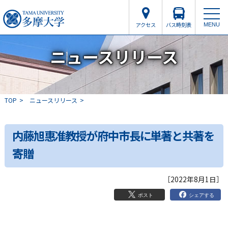
アクセス
バス時刻表
MENU
ニュースリリース
TOP
ニュースリリース
内藤旭惠准教授が府中市長に単著と共著を
寄贈
［2022年8月1日］
シェアする
ポスト