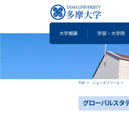
大学概要
学部・大学院
研究・教育
国際交流
就職支援
図書館
大学概要
学部・大学院
TOP
ニュースリリース
共同研究
卒業生の志
グローバルスタデ
アクティブ・ラーニングの多摩大
個性・特色「現代の志塾」
教育・研究推進センター運営委
沿革
教職課程