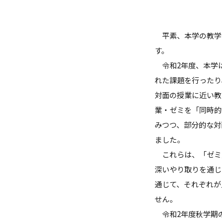
ガバナンス・コード
数理・データサイエンス・AI教
平素、本学の教学
ハラスメント防止
す。
令和2年度、本学
その他の取り組み
れた課題を行ったり
施設紹介
対面の授業に近い教
業・ゼミを「同時的
IR推進室
みつつ、部分的な対
ました。
多摩大ブランド
これらは、「ゼミ
深いやり取りを通じ
通じて、それぞれが
せん。
令和2年度秋学期