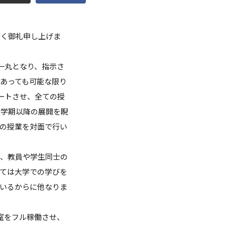
点検
深く御礼申し上げま
調査・VOICE報告
一丸となり、指示さ
付のお願い
あっても可能な限り
室
ートさせ、全ての授
秋学期以降の展開を睨
長挨拶
の授業を対面で行い
く、教員や学生同士の
ては大学での学びを
いるからに他なりま
室をフル稼働させ、