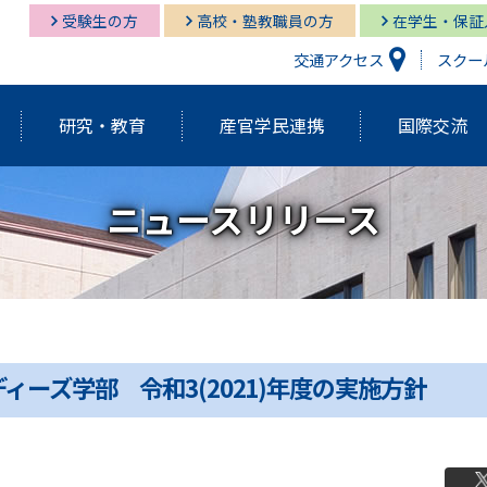
受験生の方
高校・塾教職員の方
在学生・保証
交通アクセス
スクー
研究・教育
産官学民連携
国際交流
ニュースリリース
研究開発機構
経営情報学部
経営情報学部
多摩キャンパス図書館
多摩
グロ
経営
湘南
経営情報学部
研究紀要（Tama蔵）
国際交流センター
グローバルスタディーズ学部
多摩キャンパス メディア・サービス
教育
グロ
湘南
学長挨拶・紹介
建学の精神・基本理念
外部資金獲得関連情報
研究
ィーズ学部 令和3(2021)年度の実施方針
アクティブ・ラーニング発表祭
FD（F
アジアダイナミズム
ポリ
員
歴代学長紹介
マネ
ゼミの多摩大
大学