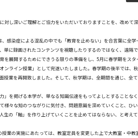
教員紹介
自己
育プログラム
経営情報学部 科目等履修生・聴講生
に対し深いご理解とご協力をいただいておりますことを、改めて
情報公開
学生
は、感染症による混乱の中でも「教育を止めない」を合言葉に全学
補助金採択状況
ご寄
、単に録画されたコンテンツを視聴したりするのではなく、遠隔で
大学案内・広報誌
学長
育を展開するためにできうる限りの準備をし、5月に春学期をスタ
オンライン授業」として完遂いたしました。春学期の後半では、
学校法人田村学園概要
理事
面授業を再開致しました。そして、秋学期は、全期間を通じ、全て
学園歌
力」を掲げる本学が、単なる知識伝達をもってよしとすることな
て様々な知のつながりに気付き、問題意識を深めていくこと、ひい
人生の「軸」を作り上げていくことを止めてはならない、と考えて
の授業の実施にあたっては、教室定員を変更した上で大教室・中教