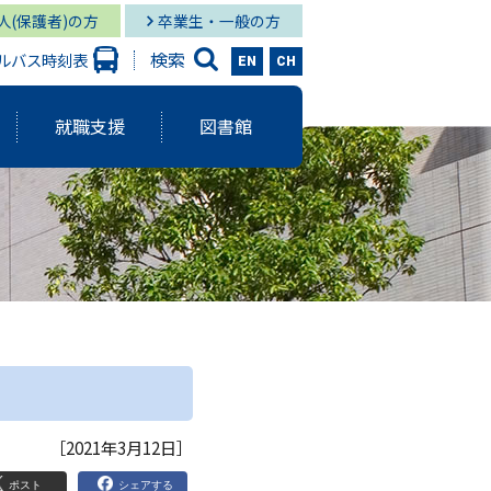
人(保護者)の方
卒業生・一般の方
検索
ルバス時刻表
EN
CH
就職支援
図書館
大学出版会
ーバルスタディーズ学部
情報学部 就職状況
キャンパス図書館
グローバル
と研究に関する報告書
ーバルスタディーズ学部 就職状況
キャンパス メディア・サービス
スタディーズ学部
使命・目的
サロン
aculty Development）
シー
［2021年3月12日］
ジメント体制
院MBAコース
ポスト
シェアする