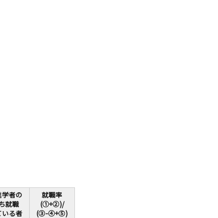
点検
調査・VOICE報告
付のお願い
室
長挨拶
進学者の
就職率
ち就職
(①+②)/
ている者
(③-④+⑤)