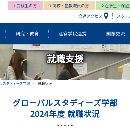
受験生の方
高校・塾教職員の方
在学生・保証
交通アクセス
スクー
研究・教育
産官学民連携
国際交流
就職支援
研究開発機構
経営情報学部
経営情報学部
多摩キャンパス図書館
多摩
グロ
経営
湘南
経営情報学部
研究紀要（Tama蔵）
国際交流センター
グローバルスタディーズ学部
多摩キャンパス メディア・サービス
教育
グロ
湘南
ルスタディーズ学部
就職状況
学長挨拶・紹介
建学の精神・基本理念
外部資金獲得関連情報
研究
グローバルスタディーズ学部
アクティブ・ラーニング発表祭
FD（F
アジアダイナミズム
ポリ
2024年度 就職状況
員
歴代学長紹介
マネ
ゼミの多摩大
大学