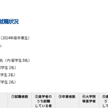
教員紹介
自己
育プログラム
経営情報学部 科目等履修生・聴講生
 就職状況
情報公開
学生
補助金採択状況
ご寄
（2024年度卒業生）
大学案内・広報誌
学長
%）
学校法人田村学園概要
理事
名（内 留学生 8名）
留学生 2名）
学園歌
学生 2名）
学生 2名）
①就職者数
②進学者の
③卒業者数
④大学院
⑤
うち就職
等進学者
う
している者
し