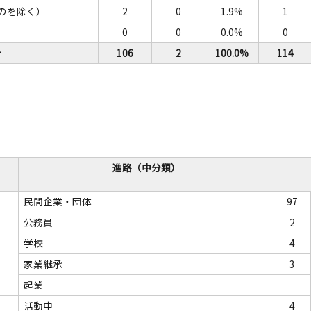
のを除く）
2
0
1.9%
1
0
0
0.0%
0
計
106
2
100.0%
114
進路（中分類）
民間企業・団体
97
公務員
2
学校
4
家業継承
3
起業
活動中
4