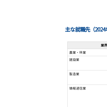
主な就職先（202
業
農業・林業
建設業
製造業
情報通信業