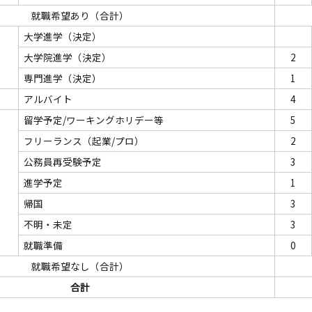
就職希望あり（合計）
大学進学（決定）
大学院進学（決定）
2
専門進学（決定）
1
アルバイト
4
留学予定/ワーキングホリデー等
5
フリーランス（起業/プロ）
2
公務員再受験予定
3
進学予定
1
帰国
3
不明・未定
3
就職準備
0
就職希望なし（合計）
合計