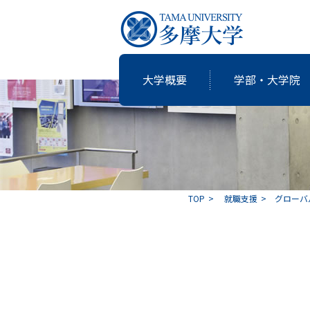
大学概要
学部・大学院
研究・教育
国際交流
就職支援
図書館
大学概要
学部・大学院
TOP
就職支援
グローバ
共同研究
卒業生の志
アクティブ・ラーニングの多摩大
個性・特色「現代の志塾」
教育・研究推進センター運営委
沿革
教職課程