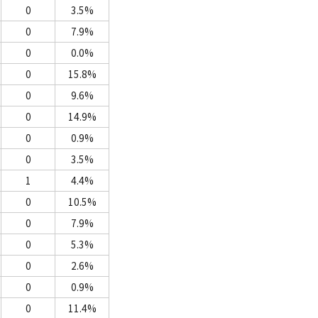
0
3.5%
0
7.9%
0
0.0%
0
15.8%
0
9.6%
0
14.9%
0
0.9%
0
3.5%
1
4.4%
0
10.5%
0
7.9%
0
5.3%
0
2.6%
0
0.9%
0
11.4%