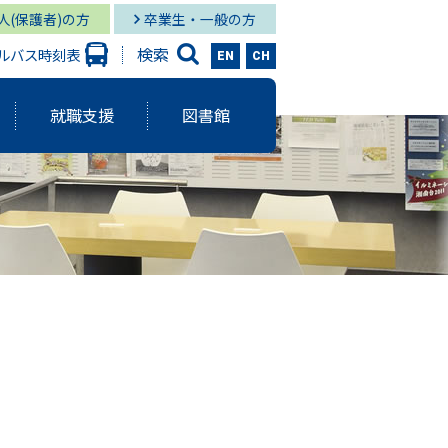
人(保護者)の方
卒業生・一般の方
検索
ルバス時刻表
EN
CH
就職支援
図書館
大学出版会
ーバルスタディーズ学部
情報学部 就職状況
キャンパス図書館
グローバル
と研究に関する報告書
ーバルスタディーズ学部 就職状況
キャンパス メディア・サービス
スタディーズ学部
使命・目的
サロン
aculty Development）
シー
ジメント体制
院MBAコース