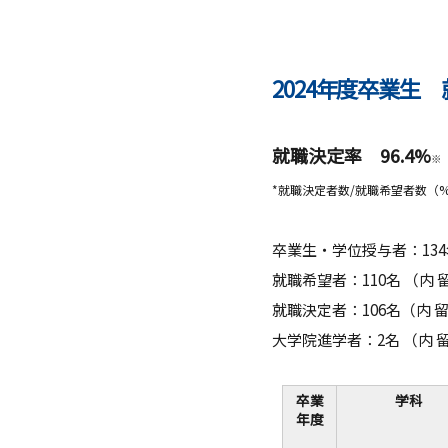
ガバナンス・コード
数理・データサイエンス・AI教
2024年度卒業生
ハラスメント防止
その他の取り組み
就職決定率 96.4%
※
施設紹介
*就職決定者数/就職希望者数（
IR推進室
卒業生・学位授与者：134
就職希望者：110名 （内 
多摩大ブランド
就職決定者：106名（内 留
大学院進学者：2名 （内 留
卒業
学科
年度