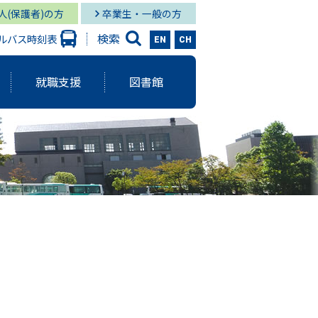
人(保護者)の方
卒業生・一般の方
検索
ルバス時刻表
EN
CH
就職支援
図書館
大学出版会
ーバルスタディーズ学部
情報学部 就職状況
キャンパス図書館
グローバル
と研究に関する報告書
ーバルスタディーズ学部 就職状況
キャンパス メディア・サービス
スタディーズ学部
使命・目的
サロン
）
aculty Development）
シー
ジメント体制
院MBAコース