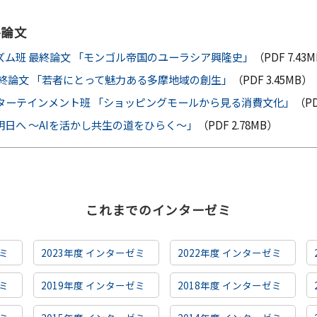
終論文
ズム班 最終論文 「モンゴル帝国のユーラシア興隆史」
（PDF 7.43
最終論文 「若者にとって魅力ある多摩地域の創生」
（PDF 3.45MB）
ターテインメント班 「ショッピングモールから見る消費文化」
（PD
明日へ ～AIを活かし共生の道をひらく～」
（PDF 2.78MB）
これまでのインターゼミ
ゼミ
2023年度 インターゼミ
2022年度 インターゼミ
ゼミ
2019年度 インターゼミ
2018年度 インターゼミ