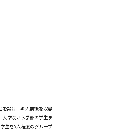
点検
調査・VOICE報告
付のお願い
室
長挨拶
を設け、40人前後を収容
。大学院から学部の学生ま
、学生を5人程度のグループ