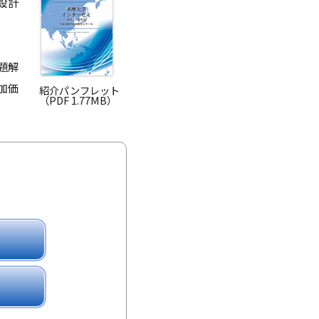
設計
題解
加価
紹介パンフレット
（PDF 1.77MB）