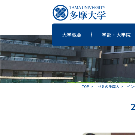
大学概要
学部・大学院
研究・教育
国際交流
就職支援
図書館
大学概要
学部・大学院
TOP
ゼミの多摩大
イン
共同研究
卒業生の志
アクティブ・ラーニングの多摩大
個性・特色「現代の志塾」
教育・研究推進センター運営委
沿革
教職課程