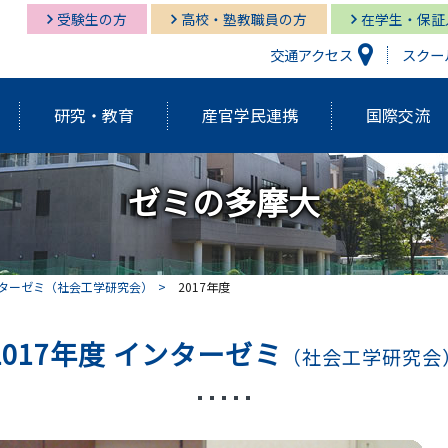
受験生の方
高校・塾教職員の方
在学生・保証
交通アクセス
スクー
研究・教育
産官学民連携
国際交流
ゼミの多摩大
研究開発機構
経営情報学部
経営情報学部
多摩キャンパス図書館
多摩
グロ
経営
湘南
経営情報学部
研究紀要（Tama蔵）
国際交流センター
グローバルスタディーズ学部
多摩キャンパス メディア・サービス
教育
グロ
湘南
ターゼミ（社会工学研究会）
2017年度
学長挨拶・紹介
建学の精神・基本理念
外部資金獲得関連情報
研究
2017年度 インターゼミ
（社会工学研究会
アクティブ・ラーニング発表祭
FD（F
アジアダイナミズム
ポリ
員
歴代学長紹介
マネ
ゼミの多摩大
大学