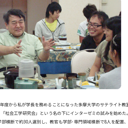
教員紹介
自己
育プログラム
経営情報学部 科目等履修生・聴講生
情報公開
学生
補助金採択状況
ご寄
大学案内・広報誌
学長
学校法人田村学園概要
理事
学園歌
年度から私が学長を務めることになった多摩大学のサテライト教室
、「社会工学研究会」という名の下にインターゼミの試みを始めた
部横断で約30人選別し、教官も学部･専門領域横断で8人を配置