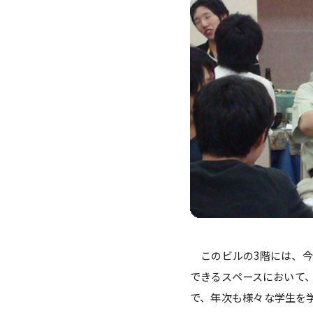
ガバナンス・コード
数理・データサイエンス・AI教
ハラスメント防止
その他の取り組み
施設紹介
IR推進室
多摩大ブランド
このビルの3階には、今
できるスペースにおいて
で、年次も様々な学生を学