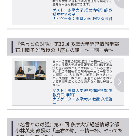
教授が愛車の運転では高速道路を疾走する
意外な一面も視聴できます。
ゲスト：多摩大学 経営情報学部 教
授 中村その子
ナビゲータ：多摩大学 教授 久恒啓
一
『名言との対話』第32回 多摩大学経営情報学部
石川晴子 准教授の「座右の銘」～一期一会～
日本人の座右の銘第1位は「一期一会」。ゲ
ストの多摩大学経営情報学部 石川晴子准教
授も座右の銘として大切にしている言葉で
す。その時間もその場所も一生に一度きり
の場面で、人と物事に誠実に取り組むこ
と。久恒啓一教授が、茶道の心得とされて
いる言葉を広めたのは意外な人物と解説し
ます。
ゲスト：多摩大学 経営情報学部 准
教授 石川晴子
ナビゲータ：多摩大学 教授 久恒啓
一
『名言との対話』第31回 多摩大学経営情報学部
小林英夫 教授の「座右の銘」～精一杯、やってだ