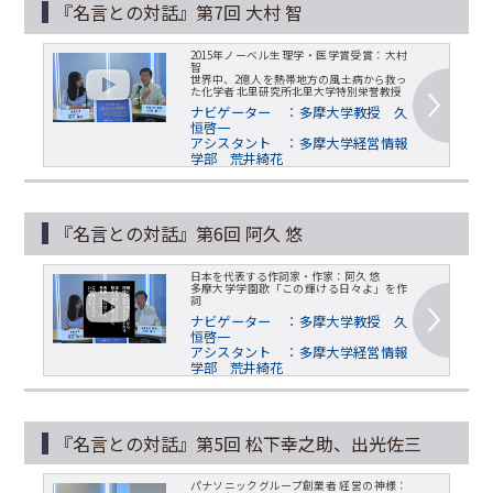
『名言との対話』第7回 大村 智
2015年ノーベル生理学・医学賞受賞：大村
智
世界中、2億人を熱帯地方の風土病から救っ
た化学者 北里研究所北里大学特別栄誉教授
ナビゲーター ：多摩大学教授 久
恒啓一
アシスタント ：多摩大学経営情報
学部 荒井綺花
『名言との対話』第6回 阿久 悠
日本を代表する作詞家・作家：阿久 悠
多摩大学学園歌「この輝ける日々よ」を作
詞
ナビゲーター ：多摩大学教授 久
恒啓一
アシスタント ：多摩大学経営情報
学部 荒井綺花
『名言との対話』第5回 松下幸之助、出光佐三
パナソニックグループ創業者 経営の神様：