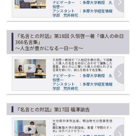
ナビゲーター ：多摩大学教授 久
恒啓一
アシスタント ：多摩大学経営情報
学部 荒井綺花
『名言との対話』第18回 久恒啓一著「偉人の命日
366名言集」
～人生が豊かになる一日一言～
久恒啓一教授が「人物記念館の旅」で収集
した偉人の名言を命日に合わせて編集した
著書。自らの心に響いた偉人の知られざる
言葉を紡いだ、自らを励ます名言集。
ナビゲーター ：多摩大学教授 久
恒啓一
アシスタント ：多摩大学経営情報
学部 荒井綺花
『名言との対話』第17回 福澤諭吉
大分県中津市出身。明治時代の啓蒙思想
家。
慶応義塾大学の創設者。著書『学問のすゝ
め』は大ベストセラー。