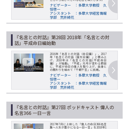
ナビゲーター ：多摩大学教授 久
恒啓一
アシスタント ：多摩大学経営情報
学部 荒井綺花
『名言との対話』第28回 2018年「名言との対
話」平成命日編始動
2016年「名言との対話（命日編）」、2017
年「名言との対話（誕生日編）」と積み上
げ、2018年は「名言との対話(平成命日
編）」が始動。「平成」元号が変わる節目
に、平成が命日の偉人を取り上げ、自身と
の関わりを絡めて「千朝千言」に挑戦。
ナビゲーター ：多摩大学教授 久
恒啓一
アシスタント ：多摩大学経営情報
学部 荒井綺花
『名言との対話』第27回 ポッドキャスト 偉人の
名言366 一日一言
2017年7月に上梓した「偉人の命日366名言
集～人生が豊かになる一日一言」を2018年1