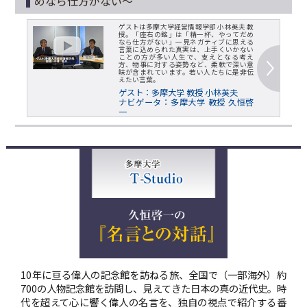
めなら仕方がない～
ゲストは多摩大学経営情報学部 小林英夫 教
授。「座右の銘」は「精一杯、やってだめ
なら仕方がない」一見ネガティブに思える
言葉に込められた真実は、上手くいかない
ことの方が多い人生で、支えとなる考え
方、物事に対する姿勢など、柔軟で深い意
味が含まれています。若い人たちに是非伝
えたい言葉。
ゲスト：多摩大学 教授 小林英夫
ナビゲータ：多摩大学 教授 久恒啓
一
10年に亘る偉人の記念館を訪ねる旅、全国で（一部海外）約
700の人物記念館を訪問し、見えてきた日本の真の近代史。時
代を超えて心に響く偉人の名言を、独自の視点で紹介する番