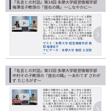
『名言との対話』第34回 多摩大学経営情報学部
梅澤佳子教授の「座右の銘」～しなやかに～
レジャーの環境やプログラムサービス開発
が専門の梅澤佳子教授の座右の銘は「しな
やかに」。弾力に富み柔らかくたわむだけ
でなく瑞々しさも含む言葉には、どんな厳
しい場面でも折れない強さが隠されてい
る。そしてその強さは品格に繋がってい
る。「人生100年時代」を生きる学生の精神
的な支柱に、シルバー世代が心の世界を開
花させるためにも大切にしたい言葉。
ゲスト：多摩大学 経営情報学部 教
授 梅澤佳子
ナビゲータ：多摩大学 教授 久恒啓
一
『名言との対話』第33回 多摩大学経営情報学部
中村その子教授の「座右の銘」～あわてず さわが
ず たじろがず～
多摩大学開学から30年、常に学生と目線を
合わせて向き合い共に行動してきた中村そ
の子教授の座右の銘は「あわてず さわがず
たじろがず」。教務委員長として重責を担
うなか、肩に力を入れすぎることなく何事
にも最大限の努力とともに座右の銘を実
践。人生100年時代の目標は、双方向の学び
合い。いつも穏やかな雰囲気の中村その子