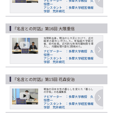
ナビゲーター ：多摩大学教授 久
恒啓一
アシスタント ：多摩大学経営情報
学部 荒井綺花
『名言との対話』第16回 大隈重信
佐賀県出身。明治から大正にかけて、近代
国家の創生に尽力した。早稲田大学創立
者、初代総長。近代的な政党内閣制度を導
入し、 内閣総理大臣を2度務めた。
ナビゲーター ：多摩大学教授 久
恒啓一
アシスタント ：多摩大学経営情報
学部 荒井綺花
『名言との対話』第15回 花森安治
戦後の日本女性の暮らしを変えた「暮らし
の手帖」の名編集長
ナビゲーター ：多摩大学教授 久
恒啓一
アシスタント ：多摩大学経営情報
学部 荒井綺花