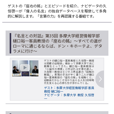
ゲストの「座右の銘」とエピソードを紹介、ナビゲータの久
恒啓一が「偉人の名言」の独自データベースを駆使して多角
的に解説します。「言葉の力」を再認識する番組です。
『名言との対話』第35回 多摩大学経営情報学部
樋口裕一客員教授の「座右の銘」～すべての道が
ローマに通じるならば、ドン・キホーテよ、デタ
ラメに行け～
ゲストの樋口裕一客員教授と久恒啓一教授
は同郷の幼馴染。縁あって多摩大学で共に
教鞭をとってきた。樋口裕一客員教授は
「小論文の神様」と呼ばれる文章の達人。
久恒啓一教授はビジネス界出身の「図解の
教祖」。表現の手法が全く違う二人が樋口
裕一客員教授の「座右の銘」を紐解くと、
幼馴染だからこそ分かり合える人生100年時
代を支える心の持ち方が浮かんでくる。
ゲスト：多摩大学経営情報学部 客員
教授 樋口裕一
ナビゲータ：多摩大学 教授 久恒啓
一