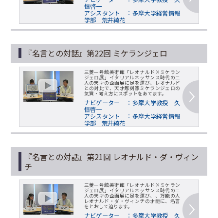
恒啓一
アシスタント ：多摩大学経営情報
学部 荒井綺花
『名言との対話』第22回 ミケランジェロ
三菱一号館美術館「レオナルド×ミケラン
ジェロ展」イタリアルネッサンス時代の二
人の天才の企画展に足を運び、レオナルド
との対比で、天才彫刻家ミケランジェロの
気質・考え方にスポットをあてます。
ナビゲーター ：多摩大学教授 久
恒啓一
アシスタント ：多摩大学経営情報
学部 荒井綺花
『名言との対話』第21回 レオナルド・ダ・ヴィン
チ
三菱一号館美術館「レオナルド×ミケラン
ジェロ展」イタリアルネッサンス時代の二
人の天才の企画展に足を運び、、万能の人
レオナルド・ダ・ヴィンチの才能に、名言
をとおして迫ります。
ナビゲーター ：多摩大学教授 久