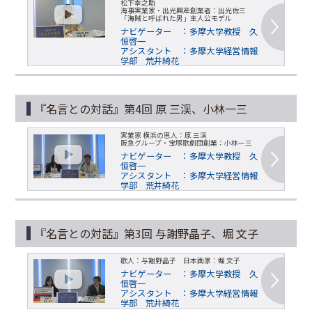
松下幸之助
海事実業家・出光興産創業者：出光佐三
「海賊と呼ばれた男」主人公モデル
ナビゲーター ：多摩大学教授 久
恒啓一
アシスタント ：多摩大学経営情報
学部 荒井綺花
『名言との対話』第4回 原 三渓、小林一三
実業家 横浜の恩人：原 三渓
阪急グループ・宝塚歌劇団創業：小林一三
ナビゲーター ：多摩大学教授 久
恒啓一
アシスタント ：多摩大学経営情報
学部 荒井綺花
『名言との対話』第3回 与謝野晶子、堀 文子
歌人：与謝野晶子 日本画家：堀 文子
ナビゲーター ：多摩大学教授 久
恒啓一
アシスタント ：多摩大学経営情報
学部 荒井綺花