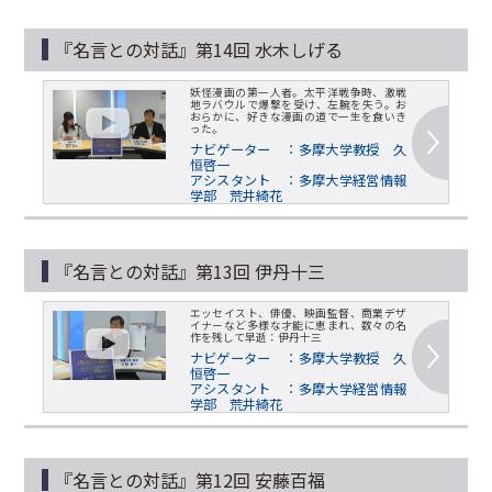
『名言との対話』第14回 水木しげる
妖怪漫画の第一人者。太平洋戦争時、激戦
地ラバウルで爆撃を受け、左腕を失う。お
おらかに、好きな漫画の道で一生を食いき
った。
ナビゲーター ：多摩大学教授 久
恒啓一
アシスタント ：多摩大学経営情報
学部 荒井綺花
『名言との対話』第13回 伊丹十三
エッセイスト、俳優、映画監督、商業デザ
イナーなど多様な才能に恵まれ、数々の名
作を残して早逝：伊丹十三
ナビゲーター ：多摩大学教授 久
恒啓一
アシスタント ：多摩大学経営情報
学部 荒井綺花
『名言との対話』第12回 安藤百福