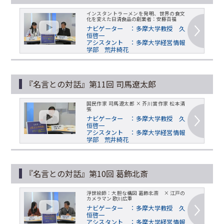
インスタントラーメンを発明、世界の食文
化を変えた日清食品の創業者：安藤百福
ナビゲーター ：多摩大学教授 久
恒啓一
アシスタント ：多摩大学経営情報
学部 荒井綺花
『名言との対話』第11回 司馬遼太郎
国民作家 司馬遼太郎 × 芥川賞作家 松本清
張
ナビゲーター ：多摩大学教授 久
恒啓一
アシスタント ：多摩大学経営情報
学部 荒井綺花
『名言との対話』第10回 葛飾北斎
浮世絵師：大胆な構図 葛飾北斎 × 江戸の
カメラマン 歌川広重
ナビゲーター ：多摩大学教授 久
恒啓一
アシスタント ：多摩大学経営情報