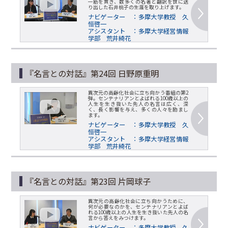
一筋を貫き、数多くの名著と翻訳を世に送
り出した石井桃子の生涯を取り上げます。
ナビゲーター ：多摩大学教授 久
恒啓一
アシスタント ：多摩大学経営情報
学部 荒井綺花
『名言との対話』第24回 日野原重明
異次元の高齢化社会に立ち向かう番組の第2
弾。センテナリアンとよばれる100歳以上の
人生を生き抜いた先人の名言は広く、深
く、長く影響を与え、多くの人々を励まし
ます。
ナビゲーター ：多摩大学教授 久
恒啓一
アシスタント ：多摩大学経営情報
学部 荒井綺花
『名言との対話』第23回 片岡球子
異次元の高齢化社会に立ち向かうために、
何が必要なのかを、センテナリアンとよば
れる100歳以上の人生を生き抜いた先人の名
言から答えをみつけます。
ナビゲーター ：多摩大学教授 久