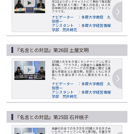
月1日よりポッドキャストにて無料で毎日配
信。時を超えて輝く「偉人の名言」は人生
百年時代の人生観を磨き上げるソフトイン
フラです。
ナビゲーター ：多摩大学教授 久
恒啓一
アシスタント ：多摩大学経営情報
学部 荒井綺花
『名言との対話』第26回 土屋文明
100歳人生を生き抜くセンテナリアンに学ぶ
第4弾。「アララギ」の選者から編集発行人
となり、ライフワークの万葉集に関する著
書も多数ある土屋文明。短歌とともに生き
抜いた生涯は多くの人に勇気を与えまし
た。
ナビゲーター ：多摩大学教授 久
恒啓一
アシスタント ：多摩大学経営情報
学部 荒井綺花
『名言との対話』第25回 石井桃子
高齢化社会での生き方を100歳人生を生きぬ
いたセンテナリアンに学ぶ第3弾。児童文学