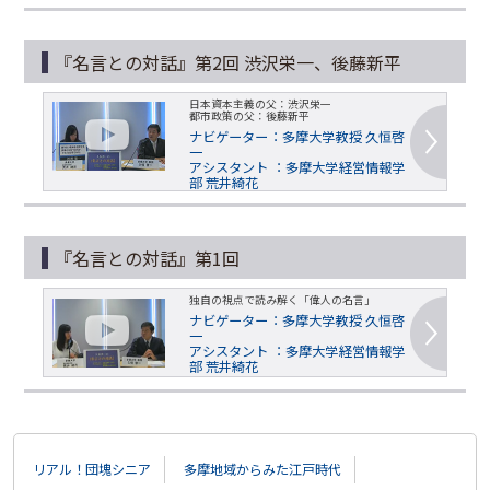
『名言との対話』第2回 渋沢栄一、後藤新平
日本資本主義の父：渋沢栄一
都市政策の父：後藤新平
ナビゲーター：多摩大学教授 久恒啓
一
アシスタント ：多摩大学経営情報学
部 荒井綺花
『名言との対話』第1回
独自の視点で読み解く「偉人の名言」
ナビゲーター：多摩大学教授 久恒啓
一
アシスタント ：多摩大学経営情報学
部 荒井綺花
リアル！団塊シニア
多摩地域からみた江戸時代