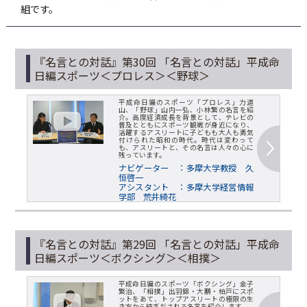
組です。
『名言との対話』第30回 「名言との対話」平成命
日編スポーツ＜プロレス＞＜野球＞
平成命日編のスポーツ「プロレス」力道
山、「野球」山内一弘、小林繁の名言を紹
介。高度経済成長を背景として、テレビの
普及とともにスポーツ観戦が身近になり、
活躍するアスリートに子どもも大人も勇気
付けられた昭和の時代。時代は変わって
も、アスリートと、その名言は人々の心に
残っています。
ナビゲーター ：多摩大学教授 久
恒啓一
アシスタント ：多摩大学経営情報
学部 荒井綺花
『名言との対話』第29回 「名言との対話」平成命
日編スポーツ＜ボクシング＞＜相撲＞
平成命日編のスポーツ「ボクシング」金子
繁治、「相撲」出羽錦・大鵬・柏戸にスポ
ットをあて、トップアスリートの極限の生
き方から紡ぎだされる名言を紹介します。