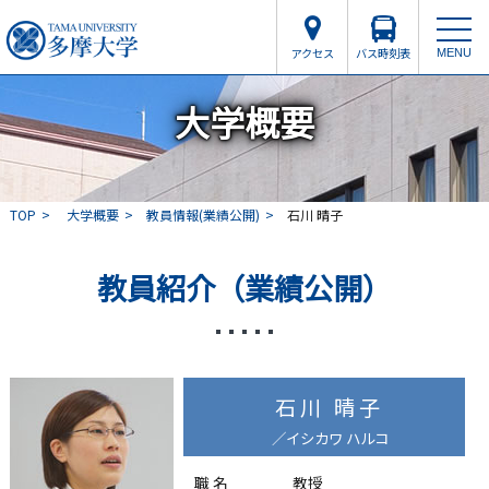
アクセス
バス時刻表
MENU
大学概要
TOP
大学概要
教員情報(業績公開)
石川 晴子
教員紹介（業績公開）
石川 晴子
／イシカワ ハルコ
職 名
教授