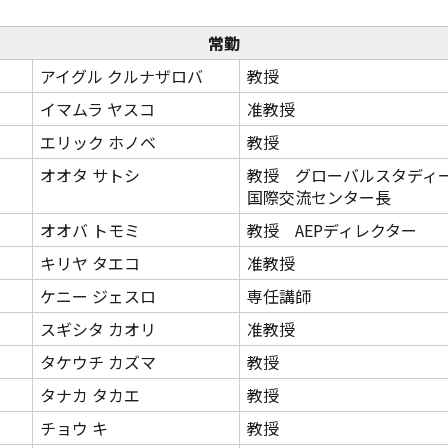
教員紹介
自己
育プログラム
経営情報学部 科目等履修生・聴講生
常勤
アイグル クルナザロバ
教授
情報公開
学生
イマムラ ヤスコ
准教授
補助金採択状況
ご寄
エリック ホノベ
教授
オオタ サトシ
教授 グローバルスタデ
大学案内・広報誌
学長
国際交流センター長
オオバ トモミ
教授 AEPディレクター
学校法人田村学園概要
理事
キリヤ タエコ
准教授
学園歌
ケニー ジェスロ
専任講師
スギシタ カオリ
准教授
タケウチ カズマ
教授
タナカ タカエ
教授
チョウ キ
教授