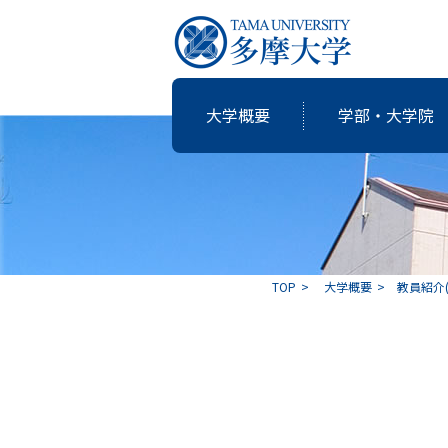
大学概要
学部・大学院
研究・教育
国際交流
就職支援
図書館
大学概要
学部・大学院
TOP
大学概要
教員紹介
共同研究
卒業生の志
アクティブ・ラーニングの多摩大
個性・特色「現代の志塾」
教育・研究推進センター運営委
沿革
教職課程