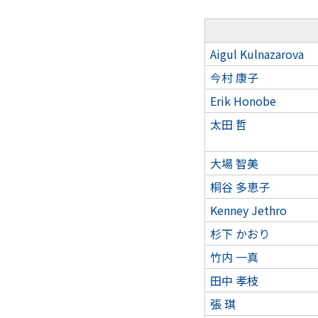
ガバナンス・コード
数理・データサイエンス・AI教
Aigul Kulnazarova
ハラスメント防止
今村 康子
その他の取り組み
Erik Honobe
太田 哲
施設紹介
大場 智美
IR推進室
桐谷 多恵子
多摩大ブランド
Kenney Jethro
杉下 かおり
竹内 一真
田中 孝枝
張 琪