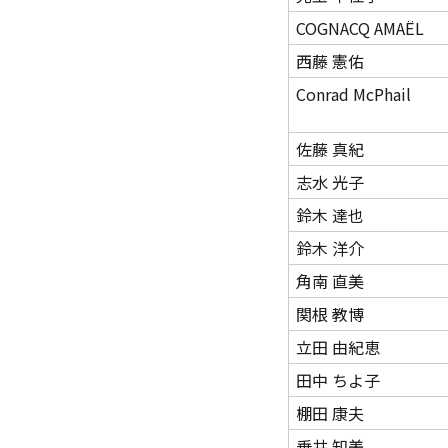
COGNACQ AMAËL
西藤 憲佑
Conrad McPhail
佐藤 真紀
志水 光子
鈴木 達也
鈴木 洋介
角南 直美
関根 教博
立田 由紀恵
田中 ちよ子
棚田 康夫
垂井 知美