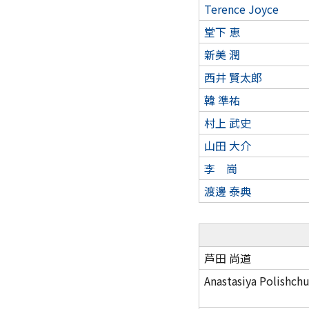
Terence Joyce
堂下 恵
新美 潤
西井 賢太郎
韓 準祐
村上 武史
山田 大介
李 崗
渡邊 泰典
芦田 尚道
Anastasiya Polishch