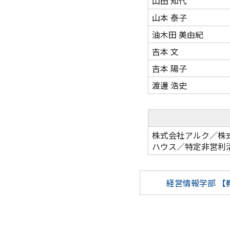
山田 知代
山本 泰子
油木田 美由紀
吉本 文
吉本 陽子
渡邊 浩史
株式会社アルク／株
ハウス／特定非営利
経営情報学部
【