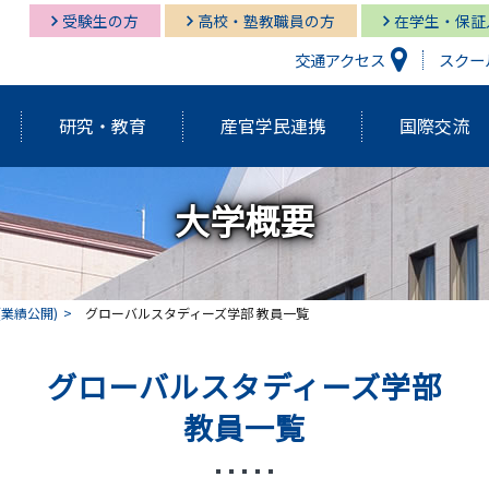
受験生の方
高校・塾教職員の方
在学生・保証
交通アクセス
スクー
研究・教育
産官学民連携
国際交流
大学概要
研究開発機構
経営情報学部
経営情報学部
多摩キャンパス図書館
多摩
グロ
経営
湘南
経営情報学部
研究紀要（Tama蔵）
国際交流センター
グローバルスタディーズ学部
多摩キャンパス メディア・サービス
教育
グロ
湘南
(業績公開)
グローバルスタディーズ学部 教員一覧
学長挨拶・紹介
建学の精神・基本理念
外部資金獲得関連情報
研究
グローバルスタディーズ学部
アクティブ・ラーニング発表祭
FD（F
アジアダイナミズム
ポリ
教員一覧
員
歴代学長紹介
マネ
ゼミの多摩大
大学