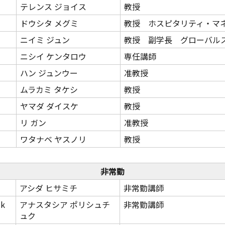
テレンス ジョイス
教授
ドウシタ メグミ
教授 ホスピタリティ・マ
ニイミ ジュン
教授 副学長 グローバル
ニシイ ケンタロウ
専任講師
ハン ジュンウー
准教授
ムラカミ タケシ
教授
ヤマダ ダイスケ
教授
リ ガン
准教授
ワタナベ ヤスノリ
教授
非常勤
アシダ ヒサミチ
非常勤講師
uk
アナスタシア ポリシュチ
非常勤講師
ュク