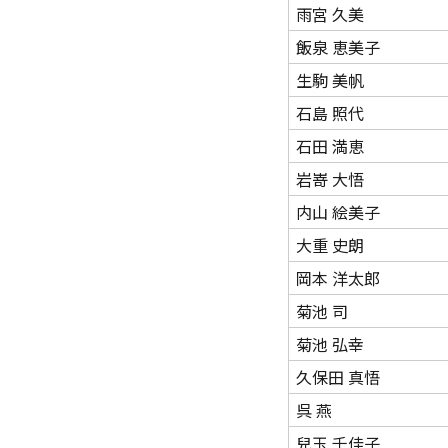
雨宮 久美
飯泉 恵美子
生駒 美帆
石島 照代
石田 満恵
岩嵜 大悟
内山 絵美子
大重 史朗
岡本 洋太郎
菊池 司
菊池 弘幸
久保田 真悟
呉 燕
兒⽟ 千佳⼦