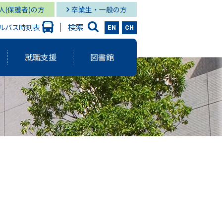
人(保護者)の方
卒業生・一般の方
検索
ルバス時刻表
EN
CH
就職支援
図書館
大学出版会
ーバルスタディーズ学部
情報学部 就職状況
キャンパス図書館
グローバル
と研究に関する報告書
ーバルスタディーズ学部 就職状況
キャンパス メディア・サービス
スタディーズ学部
使命・目的
サロン
aculty Development）
シー
ジメント体制
院MBAコース