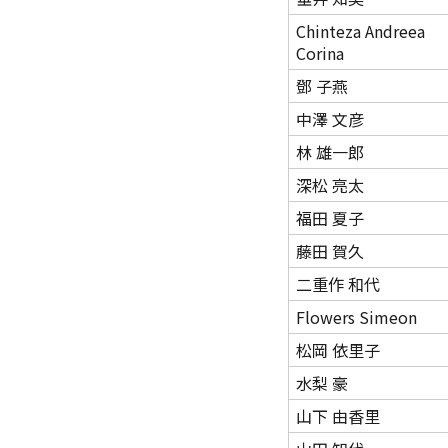
Chinteza Andreea
Corina
鄧 子燕
中澤 文彦
林 雄一郎
深松 亮太
福田 夏子
藤田 賀久
二重作 和代
Flowers Simeon
松岡 依里子
水梨 豪
山下 由香里