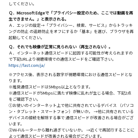
してください。
Ｑ．Microsoft Edgeで「プライバシー設定のため、ここでは動画を再
生できません。」と表示される。
Ａ．エッジの設定→「プライバシー、検索、サービス」からトラッキ
ングの防止 の追跡防止をオフにするか「基本」を選び、ブラウザを再
起動してください。
Ｑ．それでも映像が正常に見られない（再生されない）。
Ａ．インターネット通信スピードに起因する可能性が考えられますの
で下記URLより視聴環境での通信スピードをご確認下さい。
https://fast.com/ja/
※アクセス後、表示される数字が視聴環境における通信スピードとな
ります。
※推奨通信スピードは5Mbps以上となります。
※通信スピードが5Mbpsに満たず映像に乱れが生じる場合、下記2点
をご確認下さい。
①お使いのインターネット上で他に共有されているデバイス （パソコ
ン・タブレット・スマートフォン）が無いか。 →他に共有されている
デバイスの接続を解除する事で 通信スピードが改善される場合がござ
います。
②Wi-Fiルーターから離れ過ぎていないか。 →近くで再試行することに
よって通信スピードが改善される場合がございます。