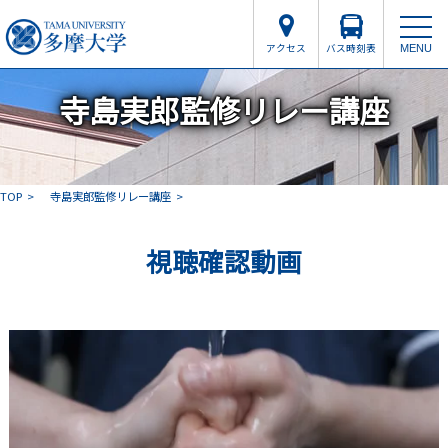
アクセス
バス時刻表
MENU
寺島実郎監修リレー講座
TOP
寺島実郎監修リレー講座
視聴確認動画