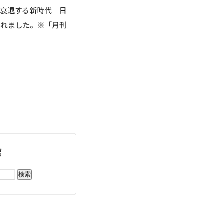
」が衰退する新時代 日
点検
されました。※「月刊
調査・VOICE報告
付のお願い
室
長挨拶
索