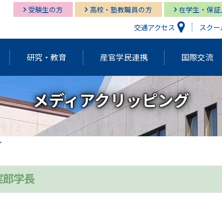
受験生の方
高校・塾教職員の方
在学生・保証
交通アクセス
スクー
研究・教育
産官学民連携
国際交流
メディアクリッピング
研究開発機構
経営情報学部
経営情報学部
多摩キャンパス図書館
多摩
グロ
経営
湘南
経営情報学部
研究紀要（Tama蔵）
国際交流センター
グローバルスタディーズ学部
多摩キャンパス メディア・サービス
教育
グロ
湘南
学長挨拶・紹介
建学の精神・基本理念
外部資金獲得関連情報
研究
実郎学長
アクティブ・ラーニング発表祭
FD（F
アジアダイナミズム
ポリ
員
歴代学長紹介
マネ
ゼミの多摩大
大学