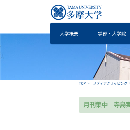
大学概要
学部・大学院
研究・教育
国際交流
就職支援
図書館
大学概要
学部・大学院
TOP
メディアクリッピング
共同研究
卒業生の志
月刊集中 寺島
アクティブ・ラーニングの多摩大
個性・特色「現代の志塾」
教育・研究推進センター運営委
沿革
教職課程