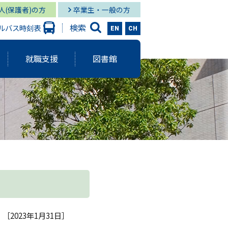
人(保護者)の方
卒業生・一般の方
検索
ルバス時刻表
EN
CH
就職支援
図書館
大学出版会
ーバルスタディーズ学部
情報学部 就職状況
キャンパス図書館
グローバル
と研究に関する報告書
ーバルスタディーズ学部 就職状況
キャンパス メディア・サービス
スタディーズ学部
使命・目的
サロン
aculty Development）
シー
［2023年1月31日］
ジメント体制
院MBAコース