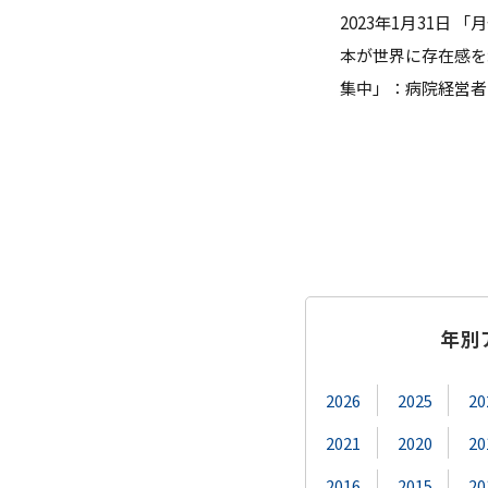
2023年1月31日
ガバナンス・コード
数理・データサイエンス・AI教
本が世界に存在感を
集中」：病院経営者
ハラスメント防止
その他の取り組み
施設紹介
IR推進室
多摩大ブランド
年別
2026
2025
20
2021
2020
20
2016
2015
20