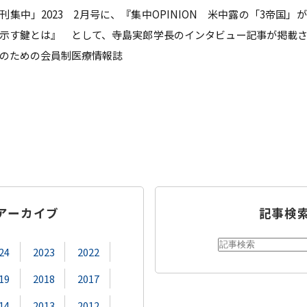
 「月刊集中」2023 2月号に、『集中OPINION 米中露の「3帝国
教員紹介
自己
育プログラム
経営情報学部 科目等履修生・聴講生
示す鍵とは』 として、寺島実郎学長のインタビュー記事が掲載
のための会員制医療情報誌
情報公開
学生
補助金採択状況
ご寄
大学案内・広報誌
学長
学校法人田村学園概要
理事
学園歌
アーカイブ
記事検
24
2023
2022
19
2018
2017
14
2013
2012