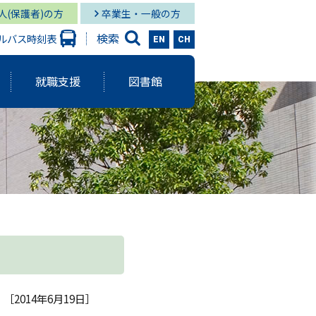
人(保護者)の方
卒業生・一般の方
検索
ルバス時刻表
EN
CH
就職支援
図書館
大学出版会
ーバルスタディーズ学部
情報学部 就職状況
キャンパス図書館
グローバル
と研究に関する報告書
ーバルスタディーズ学部 就職状況
キャンパス メディア・サービス
スタディーズ学部
使命・目的
サロン
aculty Development）
シー
［2014年6月19日］
ジメント体制
院MBAコース