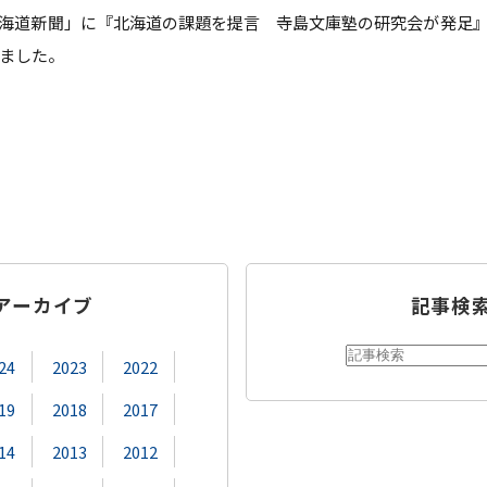
日 「北海道新聞」に『北海道の課題を提言 寺島文庫塾の研究会が発足
教員紹介
自己
育プログラム
経営情報学部 科目等履修生・聴講生
ました。
情報公開
学生
補助金採択状況
ご寄
大学案内・広報誌
学長
学校法人田村学園概要
理事
アーカイブ
記事検
学園歌
24
2023
2022
19
2018
2017
14
2013
2012