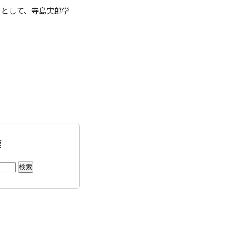
』として、寺島実郎学
点検
調査・VOICE報告
付のお願い
室
長挨拶
索