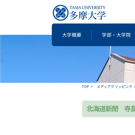
大学概要
学部・大学院
研究・教育
国際交流
就職支援
図書館
大学概要
学部・大学院
TOP
メディアクリッピング
共同研究
卒業生の志
北海道新聞 寺
アクティブ・ラーニングの多摩大
個性・特色「現代の志塾」
教育・研究推進センター運営委
沿革
教職課程