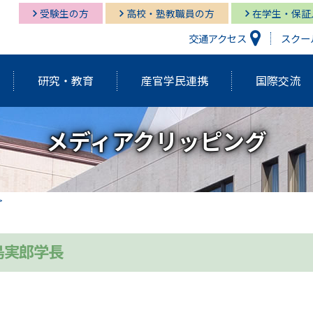
受験生の方
高校・塾教職員の方
在学生・保証
交通アクセス
スクー
研究・教育
産官学民連携
国際交流
メディアクリッピング
研究開発機構
経営情報学部
経営情報学部
多摩キャンパス図書館
多摩
グロ
経営
湘南
経営情報学部
研究紀要（Tama蔵）
国際交流センター
グローバルスタディーズ学部
多摩キャンパス メディア・サービス
教育
グロ
湘南
学長挨拶・紹介
建学の精神・基本理念
外部資金獲得関連情報
研究
島実郎学長
アクティブ・ラーニング発表祭
FD（F
アジアダイナミズム
ポリ
員
歴代学長紹介
マネ
ゼミの多摩大
大学