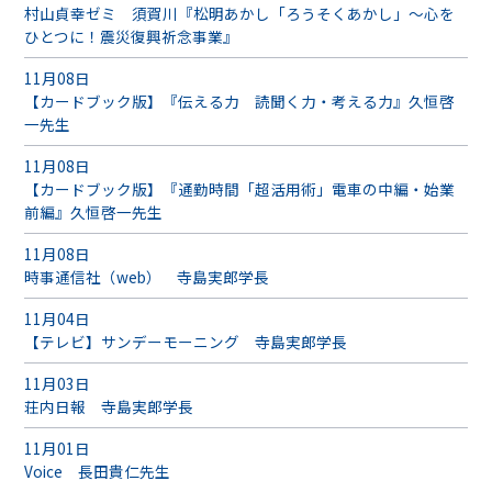
村山貞幸ゼミ 須賀川『松明あかし「ろうそくあかし」～心を
ひとつに！震災復興祈念事業』
11月08日
【カードブック版】『伝える力 読聞く力・考える力』久恒啓
一先生
11月08日
【カードブック版】『通勤時間「超活用術」電車の中編・始業
前編』久恒啓一先生
11月08日
時事通信社（web） 寺島実郎学長
11月04日
【テレビ】サンデーモーニング 寺島実郎学長
11月03日
荘内日報 寺島実郎学長
11月01日
Voice 長田貴仁先生