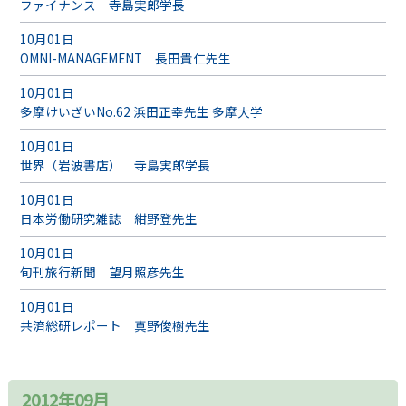
ファイナンス 寺島実郎学長
10月01日
OMNI-MANAGEMENT 長田貴仁先生
10月01日
多摩けいざいNo.62 浜田正幸先生 多摩大学
10月01日
世界（岩波書店） 寺島実郎学長
10月01日
日本労働研究雑誌 紺野登先生
10月01日
旬刊旅行新聞 望月照彦先生
10月01日
共済総研レポート 真野俊樹先生
2012年09月