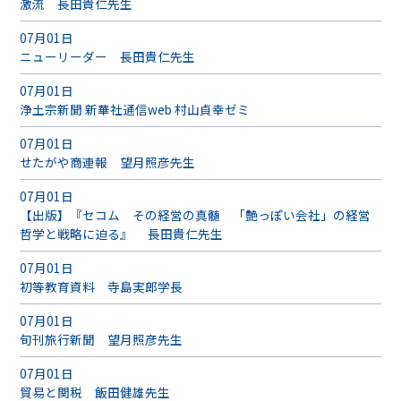
激流 長田貴仁先生
07月01日
ニューリーダー 長田貴仁先生
07月01日
浄土宗新聞 新華社通信web 村山貞幸ゼミ
07月01日
せたがや商連報 望月照彦先生
07月01日
【出版】『セコム その経営の真髄 「艶っぽい会社」の経営
哲学と戦略に迫る』 長田貴仁先生
07月01日
初等教育資料 寺島実郎学長
07月01日
旬刊旅行新聞 望月照彦先生
07月01日
貿易と関税 飯田健雄先生