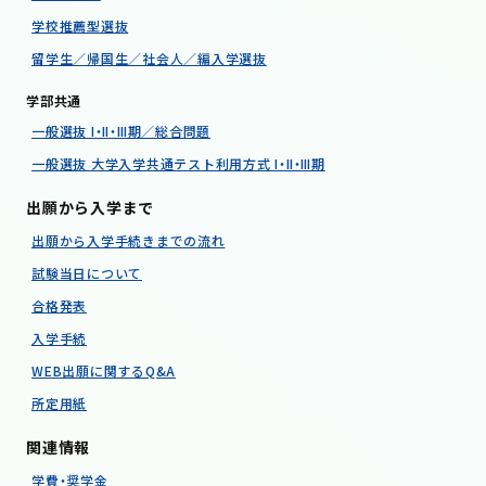
学校推薦型選抜
留学生／帰国生／社会人／編入学選抜
学部共通
一般選抜 Ⅰ・Ⅱ・Ⅲ期／総合問題
一般選抜 大学入学共通テスト利用方式 Ⅰ・Ⅱ・Ⅲ期
出願から入学まで
出願から入学手続きまでの流れ
試験当日について
合格発表
入学手続
WEB出願に関するQ&A
所定用紙
関連情報
学費・奨学金